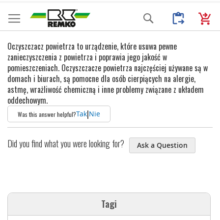
Przejdź
Moje Zapytani
Mój k
Search
do
treści
Oczyszczacz powietrza to urządzenie, które usuwa pewne
zanieczyszczenia z powietrza i poprawia jego jakość w
pomieszczeniach. Oczyszczacze powietrza najczęściej używane są w
domach i biurach, są pomocne dla osób cierpiących na alergie,
astmę, wrażliwość chemiczną i inne problemy związane z układem
oddechowym.
|
Tak
Nie
Was this answer helpful?
Did you find what you were looking for?
Ask a Question
Tagi