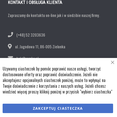
KONTAKT I OBSŁUGA KLIENTA
Zapraszamy do kontaktu on-line jak i w siedzibie naszej firmy.
(+48) 52 3203636
ul. Jagodowa 11,
86-005 Zielonka
bok@remko.pl
Cl
Używamy ciasteczek by pomóc poprawić nasze usługi, tworzyć
OBSERWUJ NAS
Co
Ba
dostosowane oferty oraz poprawić doświadczenie. Jeżeli nie
akceptujesz opcjonalnych ciasteczek poniżej, może to wpłynąć na
Twoje doświadczenie z korzystania z naszych usług. Jeżeli chcesz
wiedzieć więcej proszę kliknij poniżej w przycisk "wybierz ciasteczka"
Copyright © wszystkie prawa zastrzeżone TKL Progress
ZAKCEPTUJ CIASTECZKA