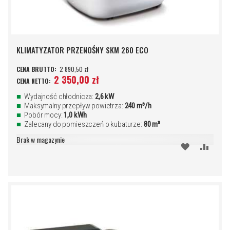
KLIMATYZATOR PRZENOŚNY SKM 260 ECO
2 890,50 zł
2 350,00 zł
Wydajność chłodnicza:
2,6 kW
Maksymalny przepływ powietrza:
240 m³/h
Pobór mocy:
1,0 kWh
Zalecany do pomieszczeń o kubaturze:
80 m³
Brak w magazynie
DODAJ
PORÓ
DO
SCHOWKA