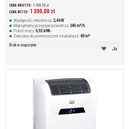
1 709,70 zł
1 390,00 zł
Wydajność chłodnicza:
2,4 kW
Maksymalny przepływ powietrza:
240 m³/h
Pobór mocy:
0,92 kWh
Zalecany do pomieszczeń o kubaturze:
80 m³
Brak w magazynie
DODAJ
PORÓ
DO
SCHOWKA