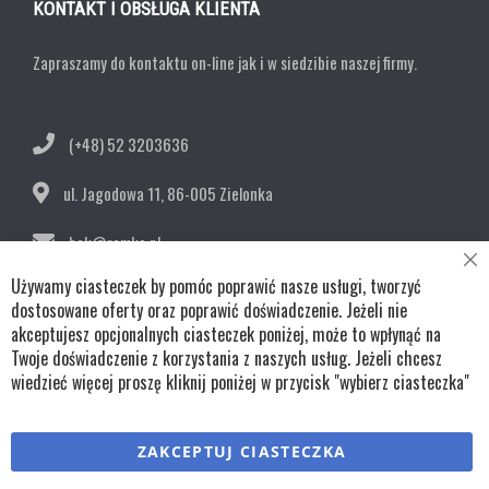
KONTAKT I OBSŁUGA KLIENTA
Zapraszamy do kontaktu on-line jak i w siedzibie naszej firmy.
(+48) 52 3203636
ul. Jagodowa 11,
86-005 Zielonka
bok@remko.pl
Cl
Używamy ciasteczek by pomóc poprawić nasze usługi, tworzyć
OBSERWUJ NAS
Co
Ba
dostosowane oferty oraz poprawić doświadczenie. Jeżeli nie
akceptujesz opcjonalnych ciasteczek poniżej, może to wpłynąć na
Twoje doświadczenie z korzystania z naszych usług. Jeżeli chcesz
wiedzieć więcej proszę kliknij poniżej w przycisk "wybierz ciasteczka"
Copyright © wszystkie prawa zastrzeżone TKL Progress
ZAKCEPTUJ CIASTECZKA