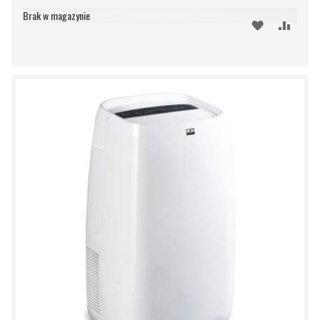
Brak w magazynie
DODAJ
PORÓ
DO
SCHOWKA