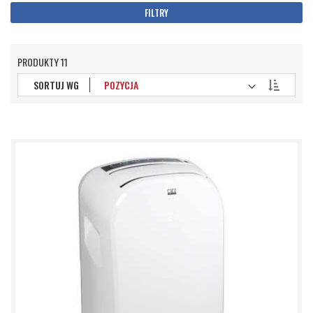
FILTRY
PRODUKTY
11
Ustaw
SORTUJ WG
kierunek
malejący