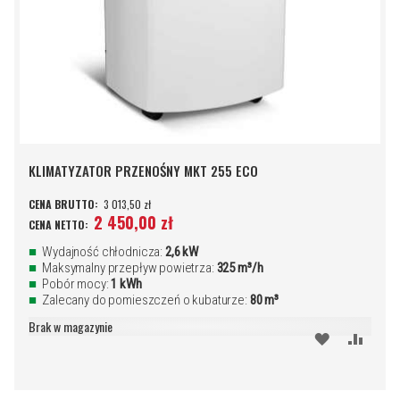
KLIMATYZATOR PRZENOŚNY MKT 255 ECO
3 013,50 zł
2 450,00 zł
Wydajność chłodnicza:
2,6 kW
Maksymalny przepływ powietrza:
325 m³/h
Pobór mocy:
1 kWh
Zalecany do pomieszczeń o kubaturze:
80 m³
Brak w magazynie
DODAJ
PORÓ
DO
SCHOWKA