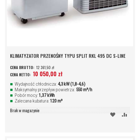
KLIMATYZATOR PRZENOŚNY TYPU SPLIT RKL 495 DC S-LINE
12 361,50 zł
10 050,00 zł
Wydajność chłodnicza:
4,3 kW (1,8-4,6)
Maksymalny przepływ powietrza:
550 m³/h
Pobór mocy:
1,37 kWh
Zalecana kubatura:
120 m³
Brak w magazynie
DODAJ
PORÓ
DO
SCHOWKA