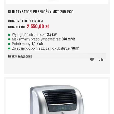
KLIMATYZATOR PRZENOŚNY MKT 295 ECO
3 136,50 zł
2 550,00 zł
Wydajność chłodnicza:
2,9 kW
Maksymalny przepływ powietrza:
340 m³/h
Pobór mocy:
1,1 kWh
Zalecany do pomieszczeń o kubaturze:
90 m³
Brak w magazynie
DODAJ
PORÓ
DO
SCHOWKA