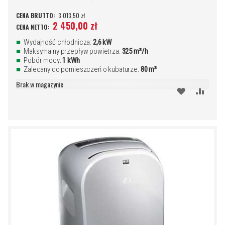
3 013,50 zł
2 450,00 zł
Wydajność chłodnicza:
2,6 kW
Maksymalny przepływ powietrza:
325 m³/h
Pobór mocy:
1 kWh
Zalecany do pomieszczeń o kubaturze:
80 m³
Brak w magazynie
DODAJ
PORÓ
DO
SCHOWKA