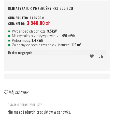
KLIMATYZATOR PRZENOŚNY RKL 355 ECO
4 846,20 zł
3 940,00 zł
Wydajność chłodnicza:
3,5 kW
Maksymalny przepływ powietrza:
420 m³/h
Pobór mocy:
1,4 kWh
Zalecany do pomieszczeń o kubaturze:
110 m³
Brak w magazynie
DODAJ
PORÓ
DO
SCHOWKA
Mój schowek
OSTATNIO DODANE PRODUKTY
Nie masz żadnych produktów w schowku.