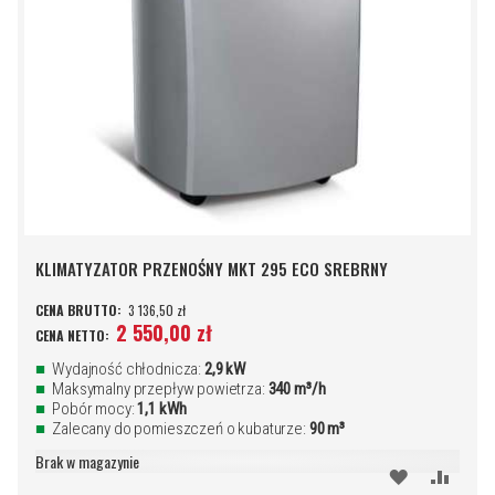
KLIMATYZATOR PRZENOŚNY MKT 295 ECO SREBRNY
3 136,50 zł
2 550,00 zł
Wydajność chłodnicza:
2,9 kW
Maksymalny przepływ powietrza:
340 m³/h
Pobór mocy:
1,1 kWh
Zalecany do pomieszczeń o kubaturze:
90 m³
Brak w magazynie
DODAJ
PORÓ