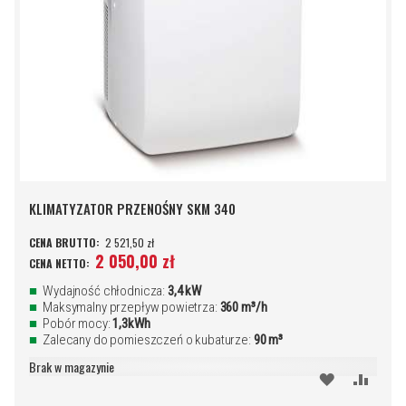
KLIMATYZATOR PRZENOŚNY SKM 340
2 521,50 zł
2 050,00 zł
Wydajność chłodnicza:
3,4 kW
Maksymalny przepływ powietrza:
360 m³/h
Pobór mocy:
1,3kWh
Zalecany do pomieszczeń o kubaturze:
90 m³
Brak w magazynie
DODAJ
PORÓ