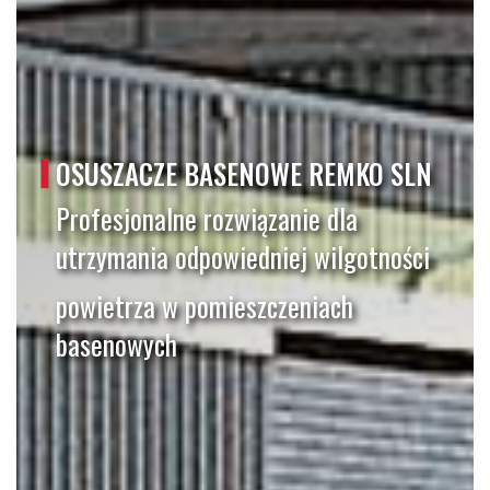
OSUSZACZE BASENOWE REMKO SLN
Profesjonalne rozwiązanie dla
utrzymania odpowiedniej wilgotności
powietrza w pomieszczeniach
basenowych