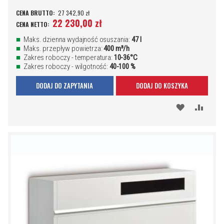
27 342,90 zł
22 230,00 zł
Maks. dzienna wydajność osuszania:
47 l
Maks. przepływ powietrza:
400 m³/h
Zakres roboczy - temperatura:
10-36°C
Zakres roboczy - wilgotność:
40-100 %
DODAJ DO ZAPYTANIA
DODAJ DO KOSZYKA
DODAJ
PORÓ
DO
SCHOWKA