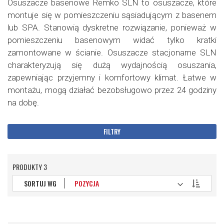
Osuszacze basenowe Remko SLN to osuszacze, które
montuje się w pomieszczeniu sąsiadującym z basenem
lub SPA. Stanowią dyskretne rozwiązanie, ponieważ w
pomieszczeniu basenowym widać tylko kratki
zamontowane w ścianie. Osuszacze stacjonarne SLN
charakteryzują się dużą wydajnością osuszania,
zapewniając przyjemny i komfortowy klimat. Łatwe w
montażu, mogą działać bezobsługowo przez 24 godziny
na dobę.
FILTRY
PRODUKTY
3
Ustaw
SORTUJ WG
kierunek
malejący