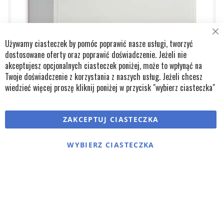
Cl
Używamy ciasteczek by pomóc poprawić nasze usługi, tworzyć
Co
Ba
dostosowane oferty oraz poprawić doświadczenie. Jeżeli nie
akceptujesz opcjonalnych ciasteczek poniżej, może to wpłynąć na
Twoje doświadczenie z korzystania z naszych usług. Jeżeli chcesz
wiedzieć więcej proszę kliknij poniżej w przycisk "wybierz ciasteczka"
ZAKCEPTUJ CIASTECZKA
OSUSZACZ BASENOWY SLN 65
WYBIERZ CIASTECZKA
31 598,70 zł
25 690,00 zł
Maks. dzienna wydajność osuszania:
78 l
Maks. przepływ powietrza:
680 m³/h
Zastosuj
Zakres roboczy - temperatura:
10-36°C
Zakres roboczy - wilgotność:
40-100 %
DODAJ DO ZAPYTANIA
DODAJ DO KOSZYKA