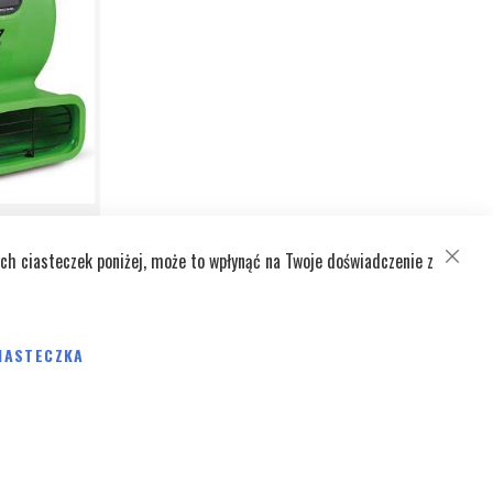
ch ciasteczek poniżej, może to wpłynąć na Twoje doświadczenie z
CLOSE
COOKI
BAR
m³/h
IASTECZKA
Pokaż
na stronę