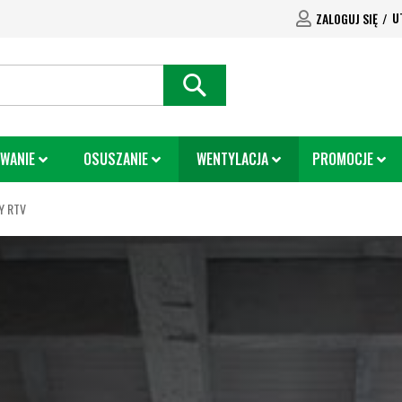
U
ZALOGUJ SIĘ
SEARCH
WANIE
OSUSZANIE
WENTYLACJA
PROMOCJE
Y RTV