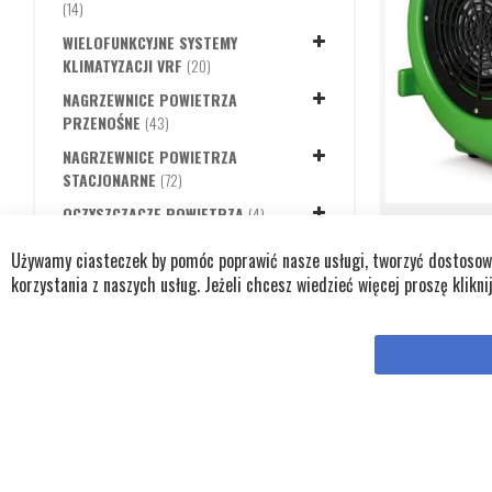
PRODUKTY
14
WIELOFUNKCYJNE SYSTEMY
PRODUKTY
KLIMATYZACJI VRF
20
NAGRZEWNICE POWIETRZA
PRODUKTY
PRZENOŚNE
43
NAGRZEWNICE POWIETRZA
PRODUKTY
STACJONARNE
72
PRODUKTY
OCZYSZCZACZE POWIETRZA
4
TURBOWENTY
PRODUKTY
OSUSZACZE POWIETRZA
25
Używamy ciasteczek by pomóc poprawić nasze usługi, tworzyć dostosowan
PRODUKT
PROMIENNIKI PODCZERWIENI
1
korzystania z naszych usług. Jeżeli chcesz wiedzieć więcej proszę klikni
1
PRODUKTY
WENTYLATORY POWIETRZA
3
Przepływ po
PRODUKTY
TURBOWENTYLATORY RTV
2
Maksymalne 
PRODUKT
WENTYLATORY POWIETRZA RAV
1
Zasilanie:
23
Ilość prędko
MAKS. PRZEPŁYW POWIETRZA
DODAJ
DODAJ
DO
DO
DODAJ DO KOSZYKA
DODAJ DO KOSZYKA
ZAPYTANIA
ZAPYTANIA