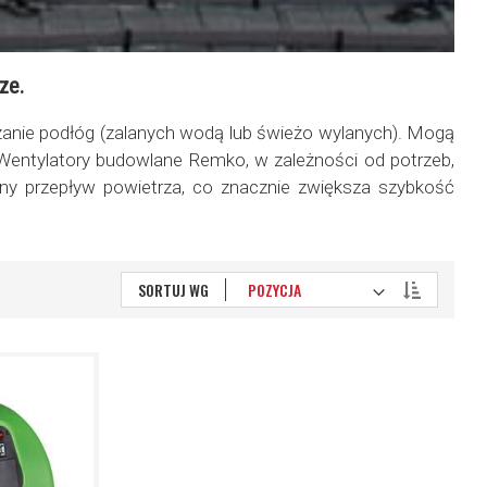
ze.
zanie podłóg (zalanych wodą lub świeżo wylanych). Mogą
entylatory budowlane Remko, w zależności od potrzeb,
lny przepływ powietrza, co znacznie zwiększa szybkość
Ustaw
SORTUJ WG
kierunek
malejący