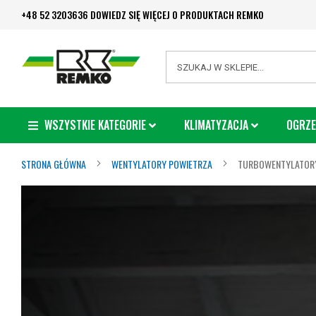
Przejdź
+48 52 3203636 DOWIEDZ SIĘ WIĘCEJ O PRODUKTACH REMKO
do
treści
Search
WSZYSTKIE KATEGORIE
KLIMATYZACJA
OGRZE
STRONA GŁÓWNA
WENTYLATORY POWIETRZA
TURBOWENTYLATOR