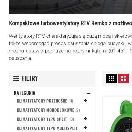
Kompaktowe turbowentylatory RTV Remko z możliwoś
Wentylatory RTV charakteryzują się dużą mocą i skiero
także wspomagać proces osuszania całego budynku, we
można ustawić pod trzema rożnymi kątami (0°, 45° i 9
osuszania.
Zobacz
FILTRY
Siatka
Lis
jako
KATEGORIA
PRODUKTY
KLIMATYZATORY PRZENOŚNE
11
PRODUKTY
KLIMATYZATORY MONOBLOKOWE
2
PRODUKTY
KLIMATYZATORY TYPU SPLIT
19
KLIMATYZATORY TYPU MULTISPLIT