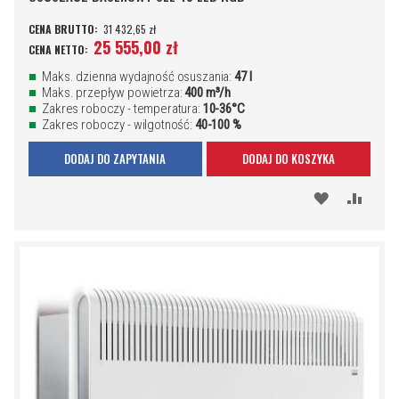
31 432,65 zł
25 555,00 zł
Maks. dzienna wydajność osuszania:
47 l
Maks. przepływ powietrza:
400 m³/h
Zakres roboczy - temperatura:
10-36°C
Zakres roboczy - wilgotność:
40-100 %
DODAJ DO ZAPYTANIA
DODAJ DO KOSZYKA
DODAJ
PORÓ
DO
SCHOWKA