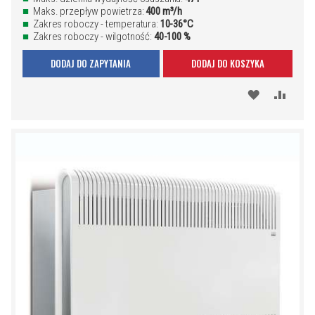
Maks. przepływ powietrza:
400 m³/h
Zakres roboczy - temperatura:
10-36°C
Zakres roboczy - wilgotność:
40-100 %
DODAJ DO ZAPYTANIA
DODAJ DO KOSZYKA
DODAJ
PORÓ
DO
SCHOWKA