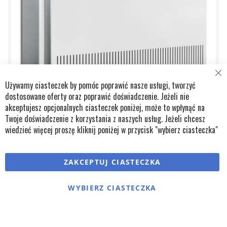
Cl
Używamy ciasteczek by pomóc poprawić nasze usługi, tworzyć
Co
Ba
dostosowane oferty oraz poprawić doświadczenie. Jeżeli nie
akceptujesz opcjonalnych ciasteczek poniżej, może to wpłynąć na
Twoje doświadczenie z korzystania z naszych usług. Jeżeli chcesz
wiedzieć więcej proszę kliknij poniżej w przycisk "wybierz ciasteczka"
OSUSZACZ BASENOWY SLE 65
32 656,50 zł
26 550,00 zł
ZAKCEPTUJ CIASTECZKA
Maks. dzienna wydajność osuszania:
78 l
WYBIERZ CIASTECZKA
Maks. przepływ powietrza:
680 m³/h
Zakres roboczy - temperatura:
10-36°C
Zakres roboczy - wilgotność:
40-100 %
DODAJ DO ZAPYTANIA
DODAJ DO KOSZYKA