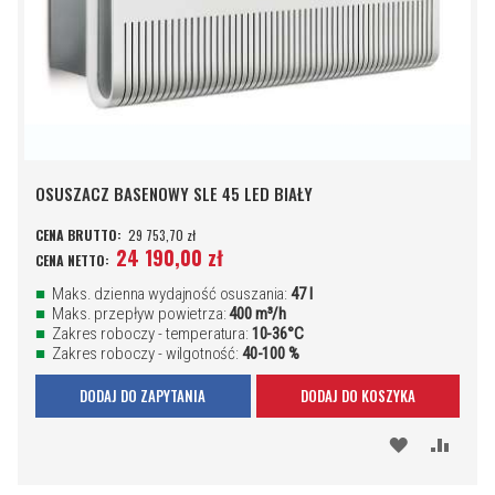
OSUSZACZ BASENOWY SLE 45 LED BIAŁY
29 753,70 zł
24 190,00 zł
Maks. dzienna wydajność osuszania:
47 l
Maks. przepływ powietrza:
400 m³/h
Zakres roboczy - temperatura:
10-36°C
Zakres roboczy - wilgotność:
40-100 %
DODAJ DO ZAPYTANIA
DODAJ DO KOSZYKA
DODAJ
PORÓ
DO