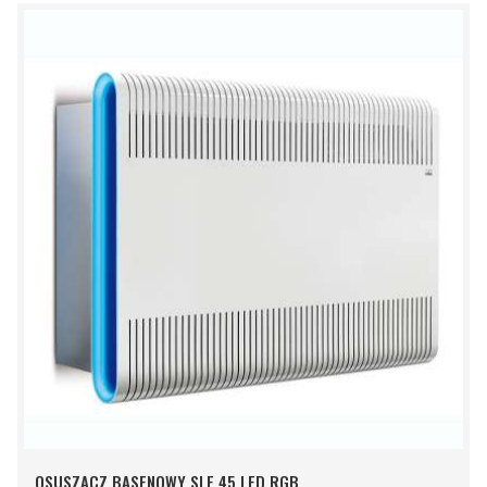
SCHOWKA
OSUSZACZ BASENOWY SLE 45 LED RGB