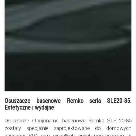
Osuszacze basenowe Remko seria SLE20-85.
Estetyczne i wydajne
Osuszacze stacjonarne, basenowe Remko SLE 20-85
zostały specjalnie zaprojektowane do domowych
basenów, SPA oraz wszelkich innych pomieszczeń, w