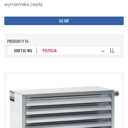
wymiennika ciepła.
FILTRY
PRODUKTY
16
Ustaw
SORTUJ WG
kierunek
malejący