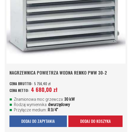
NAGRZEWNICA POWIETRZA WODNA REMKO PWW 30-2
5 756,40 zł
4 680,00 zł
Znamionowa moc grzewcza:
30 kW
Rodzaj wymiennika:
dwurzędowy
Przyłącze medium:
R 3/4"
DODAJ DO ZAPYTANIA
DODAJ DO KOSZYKA