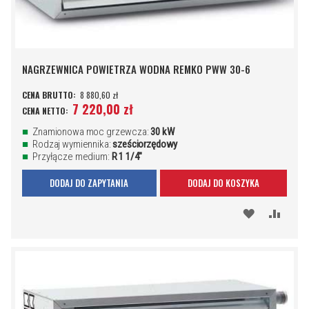
NAGRZEWNICA POWIETRZA WODNA REMKO PWW 30-6
8 880,60 zł
7 220,00 zł
Znamionowa moc grzewcza:
30 kW
Rodzaj wymiennika:
sześciorzędowy
Przyłącze medium:
R 1 1/4"
DODAJ DO ZAPYTANIA
DODAJ DO KOSZYKA
DODAJ
PORÓ
DO
SCHOWKA