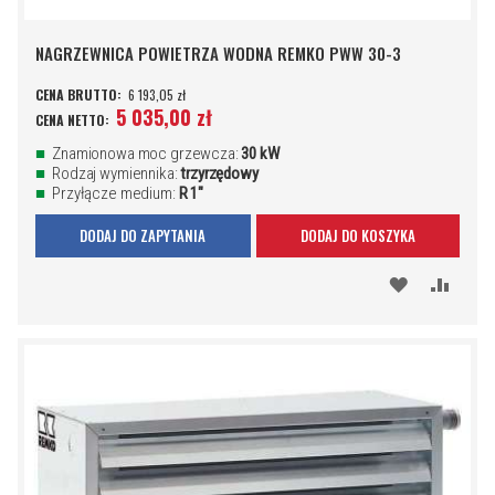
NAGRZEWNICA POWIETRZA WODNA REMKO PWW 30-3
6 193,05 zł
5 035,00 zł
Znamionowa moc grzewcza:
30 kW
Rodzaj wymiennika:
trzyrzędowy
Przyłącze medium:
R 1"
DODAJ DO ZAPYTANIA
DODAJ DO KOSZYKA
DODAJ
PORÓ
DO
SCHOWKA