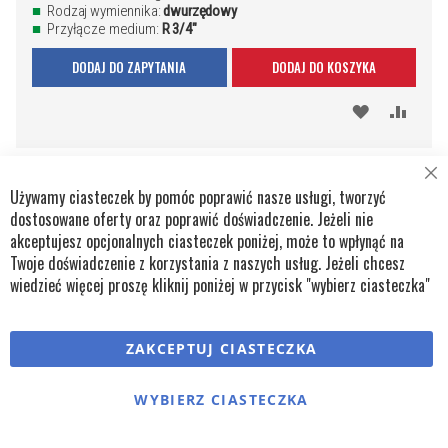
Rodzaj wymiennika:
dwurzędowy
Przyłącze medium:
R 3/4"
DODAJ DO ZAPYTANIA
DODAJ DO KOSZYKA
DODAJ
PORÓ
DO
SCHOWKA
Cl
Używamy ciasteczek by pomóc poprawić nasze usługi, tworzyć
Co
Ba
dostosowane oferty oraz poprawić doświadczenie. Jeżeli nie
akceptujesz opcjonalnych ciasteczek poniżej, może to wpłynąć na
Twoje doświadczenie z korzystania z naszych usług. Jeżeli chcesz
wiedzieć więcej proszę kliknij poniżej w przycisk "wybierz ciasteczka"
ZAKCEPTUJ CIASTECZKA
WYBIERZ CIASTECZKA