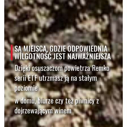
SĄ MIEJSCA, GDZIE ODPOWIEDNIA
WILGOTNOŚĆ JEST NAJWAŻNIEJSZA
Dzięki osuszaczom powietrza Remko
serii ETF utrzmasz ją na stałym
poziomie
w domu, biurze czy też piwnicy z
dojrzewającym winem