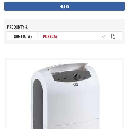
FILTRY
PRODUKTY
3
Ustaw
SORTUJ WG
kierunek
malejący