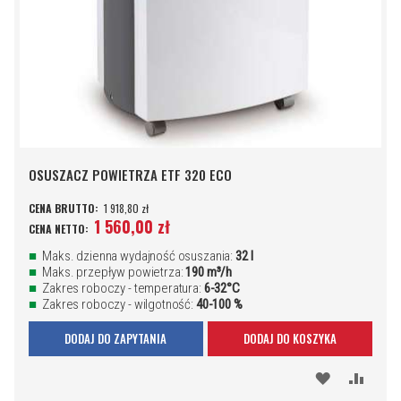
OSUSZACZ POWIETRZA ETF 320 ECO
1 918,80 zł
1 560,00 zł
Maks. dzienna wydajność osuszania:
32 l
Maks. przepływ powietrza:
190 m³/h
Zakres roboczy - temperatura:
6-32°C
Zakres roboczy - wilgotność:
40-100 %
DODAJ DO ZAPYTANIA
DODAJ DO KOSZYKA
DODAJ
PORÓ