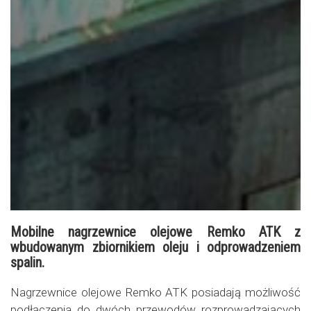
Mobilne nagrzewnice olejowe Remko ATK z
wbudowanym zbiornikiem oleju i odprowadzeniem
spalin.
Nagrzewnice olejowe Remko ATK posiadają możliwość
podłączenia do dwóch przewodów rozprowadzających