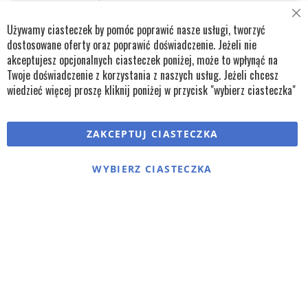
9 100,00 zł
Cl
Używamy ciasteczek by pomóc poprawić nasze usługi, tworzyć
Co
Znamionowa moc grzewcza:
25 kW
Ba
dostosowane oferty oraz poprawić doświadczenie. Jeżeli nie
Przepływ powietrza:
1080 m³/h
Maksymalne zużycie oleju:
2,51 l/h
akceptujesz opcjonalnych ciasteczek poniżej, może to wpłynąć na
Pojemność zbiornika oleju:
40 l
Twoje doświadczenie z korzystania z naszych usług. Jeżeli chcesz
wiedzieć więcej proszę kliknij poniżej w przycisk "wybierz ciasteczka"
DODAJ DO ZAPYTANIA
DODAJ DO KOSZYKA
DODAJ
PORÓ
ZAKCEPTUJ CIASTECZKA
DO
WYBIERZ CIASTECZKA
SCHOWKA
Mój schowek
OSTATNIO DODANE PRODUKTY
Nie masz żadnych produktów w schowku.