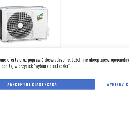
LIMATYZATOR ŚCIENNY REMKO
e oferty oraz poprawić doświadczenie. Jeżeli nie akceptujesz opcjonalny
j poniżej w przycisk "wybierz ciasteczka"
12 164,70 zł
 890,00 zł
ZAKCEPTUJ CIASTECZKA
WYBIERZ C
hłodnicza:
3,51 kW
grzewcza:
3,81 kW
przepływ powietrza:
530 m³/h
batura:
110 m³