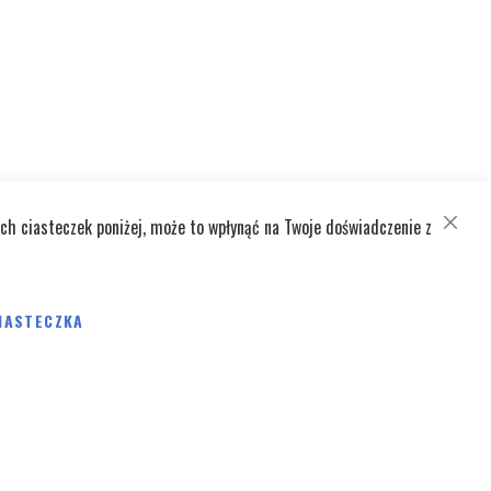
ch ciasteczek poniżej, może to wpłynąć na Twoje doświadczenie z
CLOSE
COOKI
BAR
IASTECZKA
Pokaż
na stronę