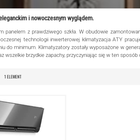
ę eleganckim i nowoczesnym wyglądem.
im panelem z prawdziwego szkła. W obudowie zamontowano 
woczesnej technologii inwerterowej klimatyzacja ATY prac
iu do minimum. Klimatyzatory zostały wyposażone w genera
oraz wszelkie brzydkie zapachy, przyczyniając się w ten sposó
ta
1
ELEMENT