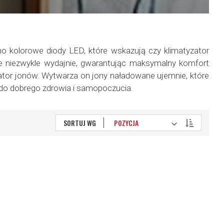
kolorowe diody LED, które wskazują czy klimatyzator
uje niezwykle wydajnie, gwarantując maksymalny komfort
tor jonów. Wytwarza on jony naładowane ujemnie, które
b do dobrego zdrowia i samopoczucia.
Ustaw
SORTUJ WG
kierunek
malejący