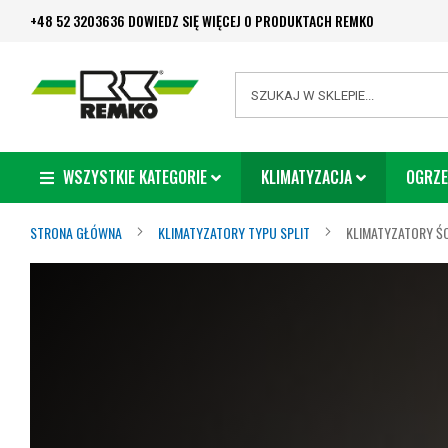
Przejdź
+48 52 3203636 DOWIEDZ SIĘ WIĘCEJ O PRODUKTACH REMKO
do
treści
Search
WSZYSTKIE KATEGORIE
KLIMATYZACJA
OGRZE
STRONA GŁÓWNA
KLIMATYZATORY TYPU SPLIT
KLIMATYZATORY ŚC