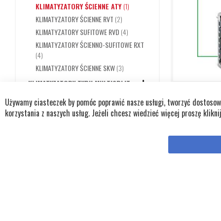
PRODUKT
KLIMATYZATORY ŚCIENNE ATY
1
PRODUKTY
KLIMATYZATORY ŚCIENNE RVT
2
PRODUKTY
KLIMATYZATORY SUFITOWE RVD
4
KLIMATYZATORY ŚCIENNO-SUFITOWE RXT
PRODUKTY
4
PRODUKTY
KLIMATYZATORY ŚCIENNE SKW
3
KLIMATYZATORY TYPU MULTISPLIT
PRODUKTY
14
ELEGANCKI K
Używamy ciasteczek by pomóc poprawić nasze usługi, tworzyć dostosowan
ATY 356 DC
WIELOFUNKCYJNE SYSTEMY
korzystania z naszych usług. Jeżeli chcesz wiedzieć więcej proszę klikni
PRODUKTY
KLIMATYZACJI VRF
20
9
NAGRZEWNICE POWIETRZA
PRODUKTY
PRZENOŚNE
43
Wydajność c
NAGRZEWNICE POWIETRZA
Wydajność 
PRODUKTY
Maksymalny 
STACJONARNE
72
Zalecana ku
PRODUKTY
OCZYSZCZACZE POWIETRZA
4
DODAJ
PRODUKTY
OSUSZACZE POWIETRZA
25
DO
DODAJ DO KOSZYKA
PRODUKT
PROMIENNIKI PODCZERWIENI
1
ZAPYTANIA