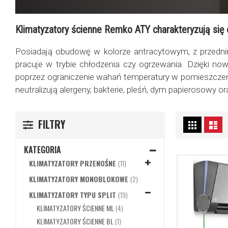
Klimatyzatory ścienne Remko ATY charakteryzują si
Posiadają obudowę w kolorze antracytowym, z przedn
pracuje w trybie chłodzenia czy ogrzewania. Dzięki no
poprzez ograniczenie wahań temperatury w pomieszczen
neutralizują alergeny, bakterie, pleśń, dym papierosowy 
Zobacz
FILTRY
Siatka
Lis
jako
KATEGORIA
PRODUKTY
KLIMATYZATORY PRZENOŚNE
11
PRODUKTY
KLIMATYZATORY MONOBLOKOWE
2
PRODUKTY
KLIMATYZATORY TYPU SPLIT
19
PRODUKTY
KLIMATYZATORY ŚCIENNE ML
4
PRODUKT
KLIMATYZATORY ŚCIENNE BL
1