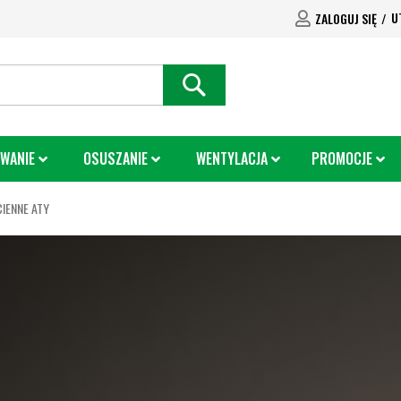
U
ZALOGUJ SIĘ
SEARCH
WANIE
OSUSZANIE
WENTYLACJA
PROMOCJE
IENNE ATY