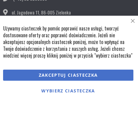
ul. Jagodowa 11,
86-005 Zielonka
Cl
bok@remko.pl
Używamy ciasteczek by pomóc poprawić nasze usługi, tworzyć
Co
Ba
dostosowane oferty oraz poprawić doświadczenie. Jeżeli nie
OBSERWUJ NAS
akceptujesz opcjonalnych ciasteczek poniżej, może to wpłynąć na
Twoje doświadczenie z korzystania z naszych usług. Jeżeli chcesz
wiedzieć więcej proszę kliknij poniżej w przycisk "wybierz ciasteczka"
Copyright © wszystkie prawa zastrzeżone TKL Progress
ZAKCEPTUJ CIASTECZKA
Polityka cookies
Regulaminy
Polityka prywatności
WYBIERZ CIASTECZKA