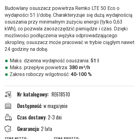
początek
Budowlany osuszacz powietrza Remko LTE 50 Eco o
galerii
wydajności 51 l/dobę. Charakteryzuje się dużą wydajnością
osuszania przy minimalnym zużyciu energii (tylko 0,63
kWh), co pozwala zaoszczędzić pieniądze i czas. Dzięki
możliwości podłączenia wężyka odprowadzającego
skropliny, osuszacz może pracować w trybie ciągłym nawet
24 godziny na dobę.
Maks. dzienna wydajność osuszania:
51 l
Maks. przepływ powietrza:
380 m³/h
Zakres roboczy wilgotność:
40-100 %
Nr katalogowy
RE618510
w magazynie
Czas dostawy
: 2-3 dni
Gwarancja
: 2 lata