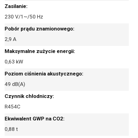
230 V/1~/50 Hz
2,9 A
0,63 kW
49 dB(A)
R454C
0,88 t