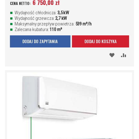
6 750,00 zł
Wydajność chłodnicza:
3,5 kW
Wydajność grzewcza:
2,7 kW
Maksymalny przepływ powietrza:
539 m³/h
Zalecana kubatura:
110 m³
DODAJ DO ZAPYTANIA
DODAJ DO KOSZYKA
DODAJ
PORÓ
DO
SCHOWKA