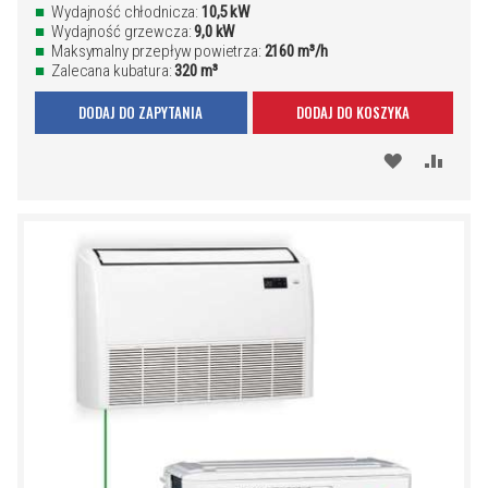
Wydajność chłodnicza:
10,5 kW
Wydajność grzewcza:
9,0 kW
Maksymalny przepływ powietrza:
2160 m³/h
Zalecana kubatura:
320 m³
DODAJ DO ZAPYTANIA
DODAJ DO KOSZYKA
DODAJ
PORÓ
DO
SCHOWKA