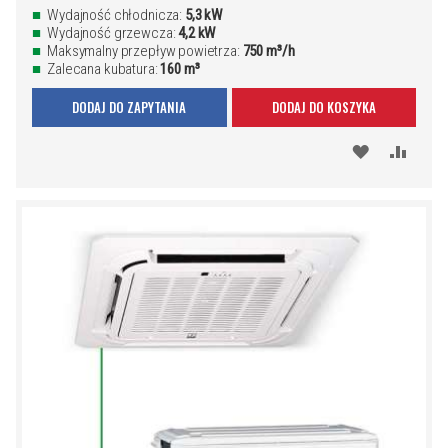
Wydajność chłodnicza:
5,3 kW
Wydajność grzewcza:
4,2 kW
Maksymalny przepływ powietrza:
750 m³/h
Zalecana kubatura:
160 m³
DODAJ DO ZAPYTANIA
DODAJ DO KOSZYKA
DODAJ
PORÓ
DO
SCHOWKA