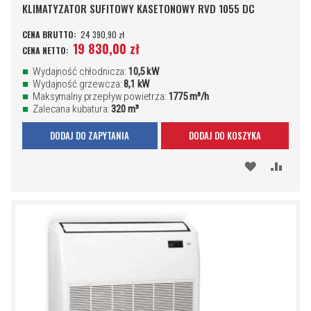
KLIMATYZATOR SUFITOWY KASETONOWY RVD 1055 DC
24 390,90 zł
19 830,00 zł
Wydajność chłodnicza:
10,5 kW
Wydajność grzewcza:
8,1 kW
Maksymalny przepływ powietrza:
1775 m³/h
Zalecana kubatura:
320 m³
DODAJ DO ZAPYTANIA
DODAJ DO KOSZYKA
DODAJ
PORÓ
DO
SCHOWKA