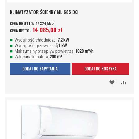
KLIMATYZATOR ŚCIENNY ML 685 DC
17 324,55 zł
14 085,00 zł
Wydajność chłodnicza:
7,2 kW
Wydajność grzewcza:
5,1 kW
Maksymalny przepływ powietrza:
1020 m³/h
Zalecana kubatura:
230 m³
DODAJ DO ZAPYTANIA
DODAJ DO KOSZYKA
DODAJ
PORÓ
DO
SCHOWKA