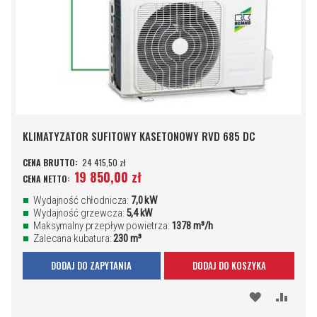
KLIMATYZATOR SUFITOWY KASETONOWY RVD 685 DC
24 415,50 zł
19 850,00 zł
Wydajność chłodnicza:
7,0 kW
Wydajność grzewcza:
5,4 kW
Maksymalny przepływ powietrza:
1378 m³/h
Zalecana kubatura:
230 m³
DODAJ DO ZAPYTANIA
DODAJ DO KOSZYKA
DODAJ
PORÓ