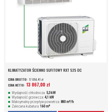
KLIMATYZATOR ŚCIENNO SUFITOWY RXT 525 DC
17 056,41 zł
13 867,00 zł
Wydajność chłodnicza:
5,3 kW
Wydajność grzewcza:
4,1 kW
Maksymalny przepływ powietrza:
880 m³/h
Zalecana kubatura:
160 m³