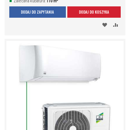
Zalecana kubatura:
110 m³
DODAJ DO ZAPYTANIA
DODAJ DO KOSZYKA
DODAJ
PORÓ
DO
SCHOWKA