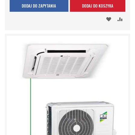
DODAJ DO ZAPYTANIA
DODAJ DO KOSZYKA
DODAJ
PORÓ
DO
SCHOWKA