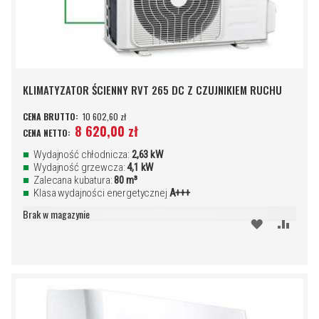
KLIMATYZATOR ŚCIENNY RVT 265 DC Z CZUJNIKIEM RUCHU
10 602,60 zł
8 620,00 zł
Wydajność chłodnicza:
2,63 kW
Wydajność grzewcza:
4,1 kW
Zalecana kubatura:
80 m³
Klasa wydajności energetycznej
A+++
Brak w magazynie
DODAJ
PORÓ
DO
SCHOWKA