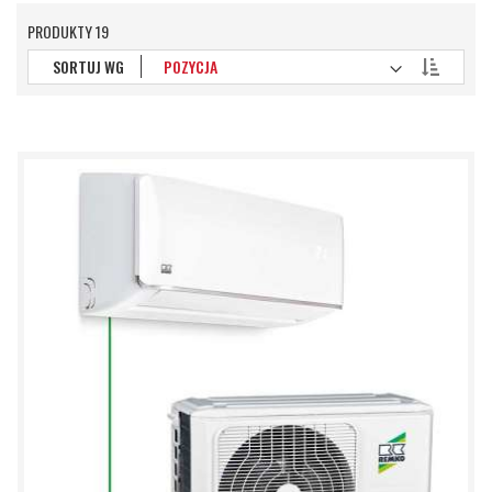
PRODUKTY
19
Ustaw
SORTUJ WG
kierunek
malejący