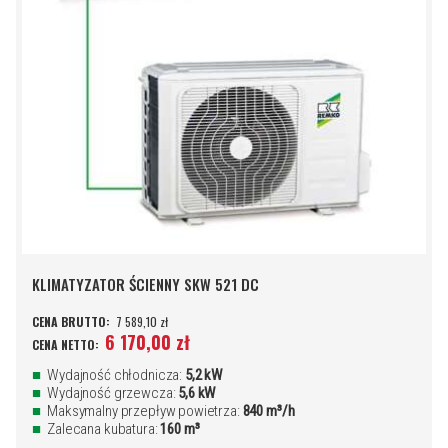
KLIMATYZATOR ŚCIENNY SKW 521 DC
7 589,10 zł
6 170,00 zł
Wydajność chłodnicza:
5,2 kW
Wydajność grzewcza:
5,6 kW
Maksymalny przepływ powietrza:
840 m³/h
Zalecana kubatura:
160 m³