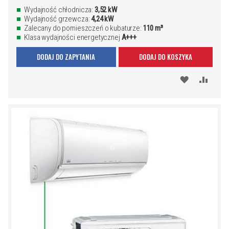
Wydajność chłodnicza:
3,52 kW
Wydajność grzewcza:
4,24 kW
Zalecany do pomieszczeń o kubaturze:
110 m³
Klasa wydajności energetycznej
A+++
DODAJ DO ZAPYTANIA
DODAJ DO KOSZYKA
DODAJ
PORÓ
DO
SCHOWKA