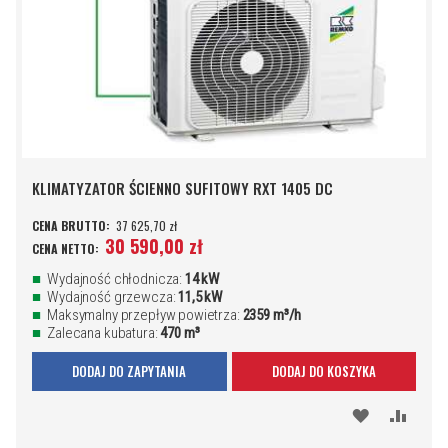
KLIMATYZATOR ŚCIENNO SUFITOWY RXT 1405 DC
37 625,70 zł
30 590,00 zł
Wydajność chłodnicza:
14 kW
Wydajność grzewcza:
11,5 kW
Maksymalny przepływ powietrza:
2359 m³/h
Zalecana kubatura:
470 m³
DODAJ DO ZAPYTANIA
DODAJ DO KOSZYKA
DODAJ
PORÓ
DO