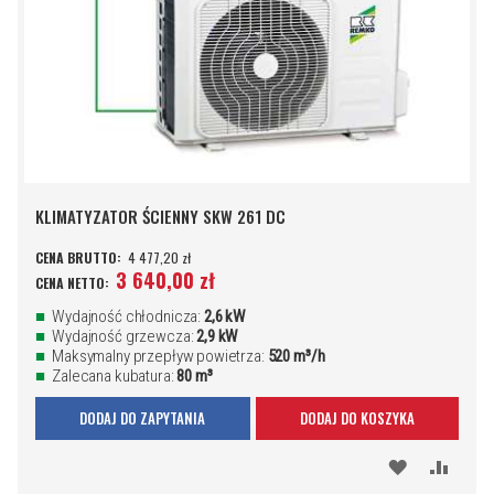
KLIMATYZATOR ŚCIENNY SKW 261 DC
4 477,20 zł
3 640,00 zł
Wydajność chłodnicza:
2,6 kW
Wydajność grzewcza:
2,9 kW
Maksymalny przepływ powietrza:
520 m³/h
Zalecana kubatura:
80 m³
DODAJ DO ZAPYTANIA
DODAJ DO KOSZYKA
DODAJ
PORÓ