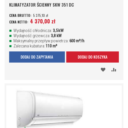
KLIMATYZATOR ŚCIENNY SKW 351 DC
5 375,10 zł
4 370,00 zł
Wydajność chłodnicza:
3,5 kW
Wydajność grzewcza:
3,8 kW
Maksymalny przepływ powietrza:
600 m³/h
Zalecana kubatura:
110 m³
DODAJ DO ZAPYTANIA
DODAJ DO KOSZYKA
DODAJ
PORÓ
DO
SCHOWKA