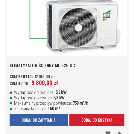
KLIMATYZATOR ŚCIENNY ML 525 DC
12 054,00 zł
9 800,00 zł
Wydajność chłodnicza:
5,3 kW
Wydajność grzewcza:
5,3 kW
Maksymalny przepływ powietrza:
750 m³/h
Zalecana kubatura:
160 m³
DODAJ DO ZAPYTANIA
DODAJ DO KOSZYKA
DODAJ
PORÓ