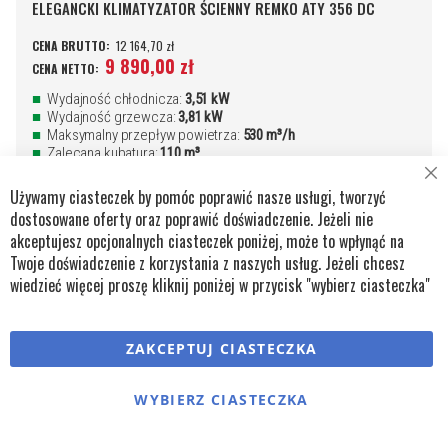
ELEGANCKI KLIMATYZATOR ŚCIENNY REMKO ATY 356 DC
12 164,70 zł
9 890,00 zł
Wydajność chłodnicza:
3,51 kW
Wydajność grzewcza:
3,81 kW
Maksymalny przepływ powietrza:
530 m³/h
Zalecana kubatura:
110 m³
Cl
DODAJ DO ZAPYTANIA
DODAJ DO KOSZYKA
Używamy ciasteczek by pomóc poprawić nasze usługi, tworzyć
Co
Ba
dostosowane oferty oraz poprawić doświadczenie. Jeżeli nie
DODAJ
PORÓ
akceptujesz opcjonalnych ciasteczek poniżej, może to wpłynąć na
Twoje doświadczenie z korzystania z naszych usług. Jeżeli chcesz
DO
wiedzieć więcej proszę kliknij poniżej w przycisk "wybierz ciasteczka"
SCHOWKA
ZAKCEPTUJ CIASTECZKA
Mój schowek
WYBIERZ CIASTECZKA
OSTATNIO DODANE PRODUKTY
Nie masz żadnych produktów w schowku.