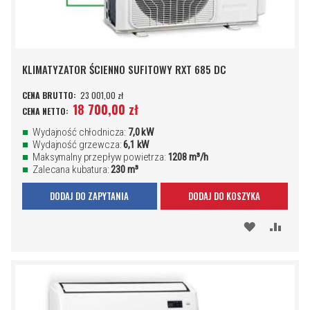
KLIMATYZATOR ŚCIENNO SUFITOWY RXT 685 DC
23 001,00 zł
18 700,00 zł
Wydajność chłodnicza:
7,0 kW
Wydajność grzewcza:
6,1 kW
Maksymalny przepływ powietrza:
1208 m³/h
Zalecana kubatura:
230 m³
DODAJ DO ZAPYTANIA
DODAJ DO KOSZYKA
DODAJ
PORÓ
DO
SCHOWKA