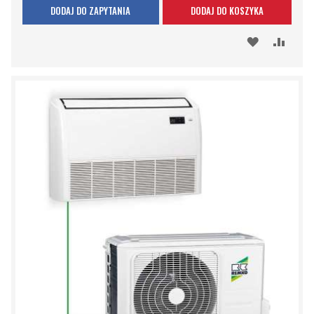
DODAJ DO ZAPYTANIA
DODAJ DO KOSZYKA
DODAJ
PORÓ
DO
SCHOWKA