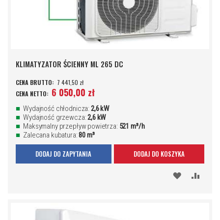
KLIMATYZATOR ŚCIENNY ML 265 DC
7 441,50 zł
6 050,00 zł
Wydajność chłodnicza:
2,6 kW
Wydajność grzewcza:
2,6 kW
Maksymalny przepływ powietrza:
521 m³/h
Zalecana kubatura:
80 m³
DODAJ DO ZAPYTANIA
DODAJ DO KOSZYKA
DODAJ
PORÓ
DO
SCHOWKA