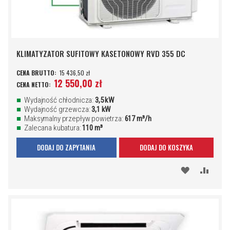
KLIMATYZATOR SUFITOWY KASETONOWY RVD 355 DC
15 436,50 zł
12 550,00 zł
Wydajność chłodnicza:
3,5 kW
Wydajność grzewcza:
3,1 kW
Maksymalny przepływ powietrza:
617 m³/h
Zalecana kubatura:
110 m³
DODAJ DO ZAPYTANIA
DODAJ DO KOSZYKA
DODAJ
PORÓ
DO
SCHOWKA