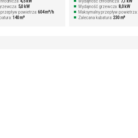
hłodnicza:
4,5 kW
Wydajność chłodnicza:
7,1 kW
grzewcza:
5,0 kW
Wydajność grzewcza:
8,0 kW
przepływ powietrza:
604 m³/h
Maksymalny przepływ powietrza
batura:
140 m³
Zalecana kubatura:
230 m³