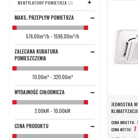
PRODUKTY
WENTYLATORY POWIETRZA
3
DO
DO
DO
DODAJ DO KOSZYKA
DODAJ DO KOSZYKA
DODAJ DO KOSZYKA
ZAPYTANIA
ZAPYTANIA
ZAPYTANIA
MAKS. PRZEPŁYW POWIETRZA
DODAJ
DODAJ
DODAJ
DO
PORÓWNAJ
DO
PORÓWNAJ
DO
PORÓWNAJ
576.00m³/h - 1596.00m³/h
SCHOWKA
SCHOWKA
SCHOWKA
ZALECANA KUBATURA
POMIESZCZENIA
70.00m³ - 320.00m³
WYDAJNOŚĆ CHŁODNICZA
JEDNOSTKA W
2.00kW - 10.00kW
KLIMATYZACJI
CENA PRODUKTU
7