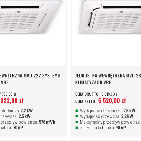
EWNĘTRZNA MVD 222 SYSTEMU
JEDNOSTKA WEWNĘTRZNA MVD 2
 VRF
KLIMATYZACJI VRF
7 776,06 zł
8 019,60 zł
 322,00 zł
6 520,00 zł
hłodnicza:
2,2 kW
Wydajność chłodnicza:
2,8 kW
grzewcza:
2,5 kW
Wydajność grzewcza:
3,2 kW
przepływ powietrza:
576 m³/h
Maksymalny przepływ powietrza
batura:
70 m³
Zalecana kubatura:
90 m³