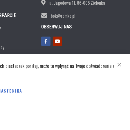
ul. Jagodowa 11,
86-005 Zielonka
SPARCIE
bok@remko.pl
y
OBSERWUJ NAS
ocy
ntaktowy
ch ciasteczek poniżej, może to wpłynąć na Twoje doświadczenie z
CLOSE
COOKI
BAR
ka prywatności
IASTECZKA