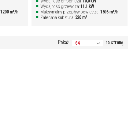
Wydajność chłodnicza:
10,0 kW
Wydajność grzewcza:
11,1 kW
:
1200 m³/h
Maksymalny przepływ powietrza:
1596 m³/h
Zalecana kubatura:
320 m³
Pokaż
na stronę