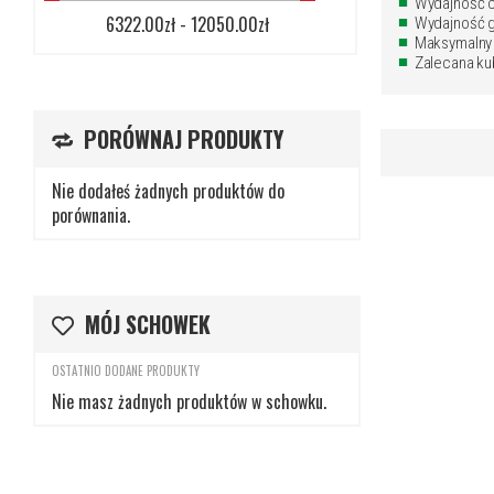
Wydajność c
6322.00zł - 12050.00zł
Wydajność 
Maksymalny 
Zalecana ku
DODAJ
DODAJ
DODAJ
DO
DO
DO
DODAJ DO KOSZYKA
DODAJ DO KOSZYKA
DODAJ DO KOSZYKA
PORÓWNAJ PRODUKTY
ZAPYTANIA
ZAPYTANIA
ZAPYTANIA
Nie dodałeś żadnych produktów do
DODAJ
DODAJ
DODAJ
porównania.
DO
PORÓWNAJ
DO
PORÓWNAJ
DO
PORÓWNAJ
SCHOWKA
SCHOWKA
SCHOWKA
MÓJ SCHOWEK
OSTATNIO DODANE PRODUKTY
Nie masz żadnych produktów w schowku.