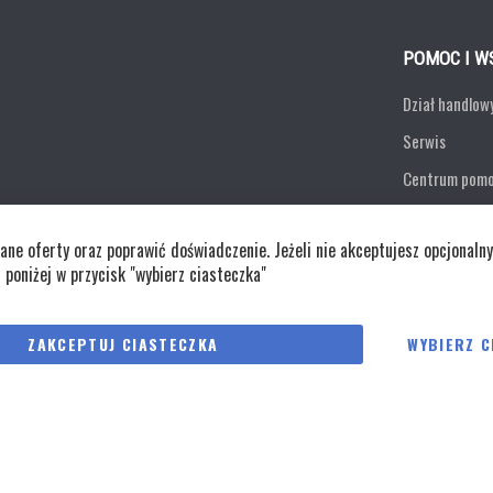
POMOC I W
Dział handlow
Serwis
Centrum pom
Formularz ko
e oferty oraz poprawić doświadczenie. Jeżeli nie akceptujesz opcjonalny
Zwroty
j poniżej w przycisk "wybierz ciasteczka"
Polityka cookies
Regulaminy
Polity
ZAKCEPTUJ CIASTECZKA
WYBIERZ C