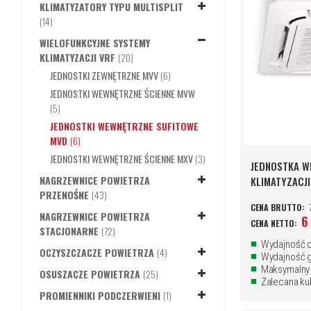
KLIMATYZATORY TYPU MULTISPLIT
PRODUKTY
14
WIELOFUNKCYJNE SYSTEMY
PRODUKTY
KLIMATYZACJI VRF
20
PRODUKTY
JEDNOSTKI ZEWNĘTRZNE MVV
6
JEDNOSTKI WEWNĘTRZNE ŚCIENNE MVW
PRODUKTY
5
JEDNOSTKI WEWNĘTRZNE SUFITOWE
PRODUKTY
MVD
6
PRODUKTY
JEDNOSTKI WEWNĘTRZNE ŚCIENNE MXV
3
JEDNOSTKA W
NAGRZEWNICE POWIETRZA
KLIMATYZACJI
PRODUKTY
PRZENOŚNE
43
NAGRZEWNICE POWIETRZA
6
PRODUKTY
STACJONARNE
72
Wydajność c
PRODUKTY
OCZYSZCZACZE POWIETRZA
4
Wydajność 
Maksymalny 
PRODUKTY
OSUSZACZE POWIETRZA
25
Zalecana ku
PRODUKT
PROMIENNIKI PODCZERWIENI
1
DODAJ
DODAJ
DODAJ