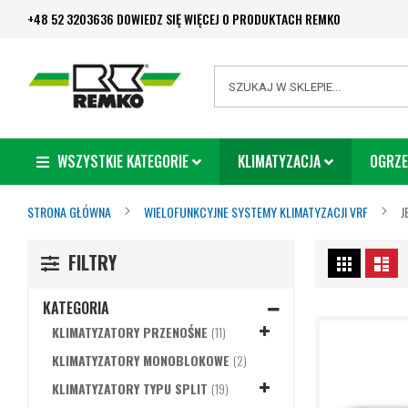
Przejdź
+48 52 3203636 DOWIEDZ SIĘ WIĘCEJ O PRODUKTACH REMKO
do
treści
Search
WSZYSTKIE KATEGORIE
KLIMATYZACJA
OGRZE
STRONA GŁÓWNA
WIELOFUNKCYJNE SYSTEMY KLIMATYZACJI VRF
J
Zobacz
FILTRY
Siatka
Lis
jako
KATEGORIA
PRODUKTY
KLIMATYZATORY PRZENOŚNE
11
PRODUKTY
KLIMATYZATORY MONOBLOKOWE
2
PRODUKTY
KLIMATYZATORY TYPU SPLIT
19