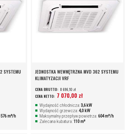
82 SYSTEMU
JEDNOSTKA WEWNĘTRZNA MVD 362 SYSTEMU
KLIMATYZACJI VRF
8 696,10 zł
7 070,00 zł
Wydajność chłodnicza:
3,6 kW
Wydajność grzewcza:
4,0 kW
:
576 m³/h
Maksymalny przepływ powietrza:
604 m³/h
Zalecana kubatura:
110 m³