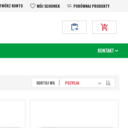
TWÓRZ KONTO
MÓJ SCHOWEK
PORÓWNAJ PRODUKTY
Moje Zapytanie
Mój koszyk
KONTAKT
Ustaw
SORTUJ WG
kierunek
malejący