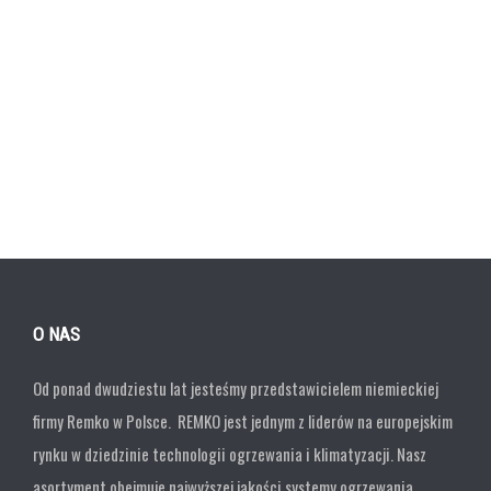
O NAS
Od ponad dwudziestu lat jesteśmy przedstawicielem niemieckiej
firmy Remko w Polsce. REMKO jest jednym z liderów na europejskim
rynku w dziedzinie technologii ogrzewania i klimatyzacji. Nasz
asortyment obejmuje najwyższej jakości systemy ogrzewania,