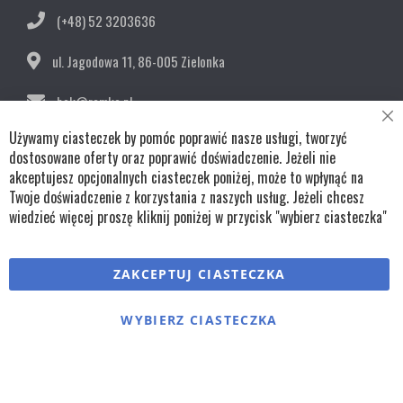
(+48) 52 3203636
ul. Jagodowa 11,
86-005 Zielonka
bok@remko.pl
Cl
Używamy ciasteczek by pomóc poprawić nasze usługi, tworzyć
OBSERWUJ NAS
Co
Ba
dostosowane oferty oraz poprawić doświadczenie. Jeżeli nie
akceptujesz opcjonalnych ciasteczek poniżej, może to wpłynąć na
Twoje doświadczenie z korzystania z naszych usług. Jeżeli chcesz
wiedzieć więcej proszę kliknij poniżej w przycisk "wybierz ciasteczka"
Copyright © wszystkie prawa zastrzeżone TKL Progress
ZAKCEPTUJ CIASTECZKA
Polityka cookies
Regulaminy
Polityka prywatności
WYBIERZ CIASTECZKA