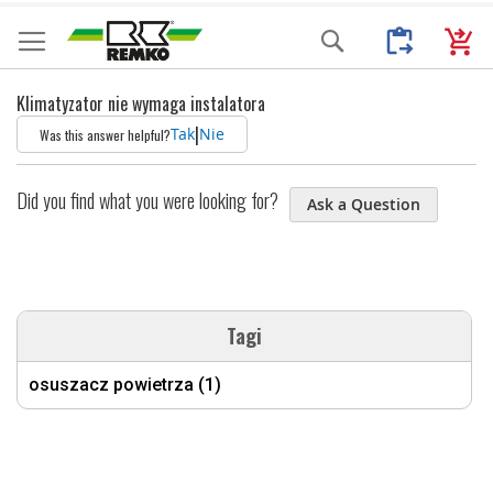
Przejdź
Moje Zapytani
Mój k
Search
do
treści
Klimatyzator nie wymaga instalatora
|
Tak
Nie
Was this answer helpful?
Did you find what you were looking for?
Ask a Question
Tagi
osuszacz powietrza (1)