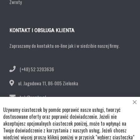
Zwroty
KONTAKT I OBSŁUGA KLIENTA
Zapraszamy do kontaktu on-line jak i w siedzibie naszej firmy.
(+48) 52 3203636
ul. Jagodowa 11,
86-005 Zielonka
bok@remko.pl
Cl
Używamy ciasteczek by pomóc poprawić nasze usługi, tworzyć
OBSERWUJ NAS
Co
Ba
dostosowane oferty oraz poprawić doświadczenie. Jeżeli nie
akceptujesz opcjonalnych ciasteczek poniżej, może to wpłynąć na
Twoje doświadczenie z korzystania z naszych usług. Jeżeli chcesz
wiedzieć więcej proszę kliknij poniżej w przycisk "wybierz ciasteczka"