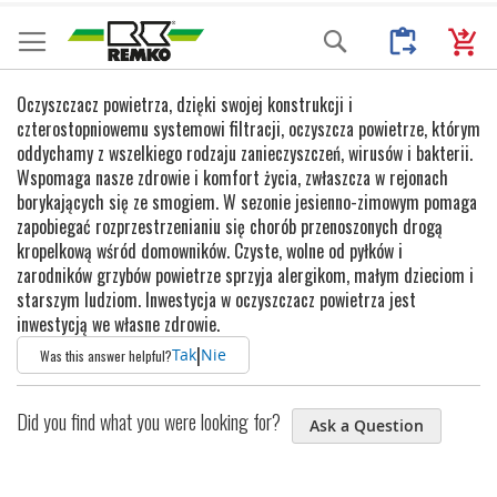
Przejdź
Moje Zapytani
Mój k
Search
do
treści
Oczyszczacz powietrza, dzięki swojej konstrukcji i
czterostopniowemu systemowi filtracji, oczyszcza powietrze, którym
oddychamy z wszelkiego rodzaju zanieczyszczeń, wirusów i bakterii.
Wspomaga nasze zdrowie i komfort życia, zwłaszcza w rejonach
borykających się ze smogiem. W sezonie jesienno-zimowym pomaga
zapobiegać rozprzestrzenianiu się chorób przenoszonych drogą
kropelkową wśród domowników. Czyste, wolne od pyłków i
zarodników grzybów powietrze sprzyja alergikom, małym dzieciom i
starszym ludziom. Inwestycja w oczyszczacz powietrza jest
inwestycją we własne zdrowie.
|
Tak
Nie
Was this answer helpful?
Did you find what you were looking for?
Ask a Question