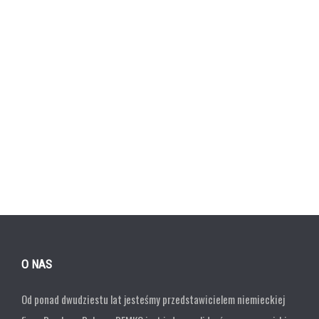
O NAS
Od ponad dwudziestu lat jesteśmy przedstawicielem niemieckiej