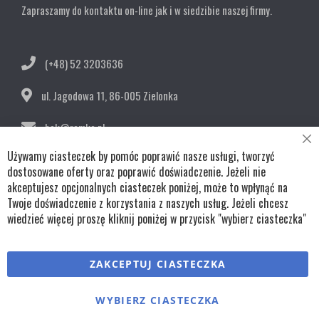
Zapraszamy do kontaktu on-line jak i w siedzibie naszej firmy.
(+48) 52 3203636
ul. Jagodowa 11,
86-005 Zielonka
bok@remko.pl
Cl
Używamy ciasteczek by pomóc poprawić nasze usługi, tworzyć
OBSERWUJ NAS
Co
Ba
dostosowane oferty oraz poprawić doświadczenie. Jeżeli nie
akceptujesz opcjonalnych ciasteczek poniżej, może to wpłynąć na
Twoje doświadczenie z korzystania z naszych usług. Jeżeli chcesz
wiedzieć więcej proszę kliknij poniżej w przycisk "wybierz ciasteczka"
Copyright © wszystkie prawa zastrzeżone TKL Progress
ZAKCEPTUJ CIASTECZKA
Polityka cookies
Regulaminy
Polityka prywatności
WYBIERZ CIASTECZKA