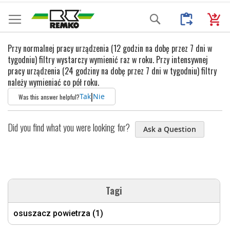
Przejdź
Moje Zapytani
Mój k
Search
do
treści
Przy normalnej pracy urządzenia (12 godzin na dobę przez 7 dni w
tygodniu) filtry wystarczy wymienić raz w roku. Przy intensywnej
pracy urządzenia (24 godziny na dobę przez 7 dni w tygodniu) filtry
należy wymieniać co pół roku.
|
Tak
Nie
Was this answer helpful?
Did you find what you were looking for?
Ask a Question
Tagi
osuszacz powietrza (1)