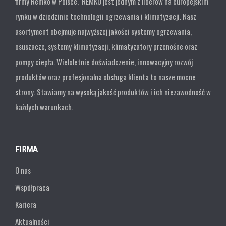
firmy Remko w Polsce. REMKO jest jednym z liderów na europejskim
rynku w dziedzinie technologii ogrzewania i klimatyzacji. Nasz
asortyment obejmuje najwyższej jakości systemy ogrzewania,
osuszacze, systemy klimatyzacji, klimatyzatory przenośne oraz
pompy ciepła. Wieloletnie doświadczenie, innowacyjny rozwój
produktów oraz profesjonalna obsługa klienta to nasze mocne
strony. Stawiamy na wysoką jakość produktów i ich niezawodność w
każdych warunkach.
FIRMA
O nas
Współpraca
Kariera
Aktualności