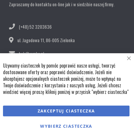
Zapraszamy do kontaktu on-line jak i w siedzibie naszej firmy.
(+48) 52 3203636
ul. Jagodowa 11,
86-005 Zielonka
bok@remko.pl
Cl
Używamy ciasteczek by pomóc poprawić nasze usługi, tworzyć
OBSERWUJ NAS
Co
Ba
dostosowane oferty oraz poprawić doświadczenie. Jeżeli nie
akceptujesz opcjonalnych ciasteczek poniżej, może to wpłynąć na
Twoje doświadczenie z korzystania z naszych usług. Jeżeli chcesz
wiedzieć więcej proszę kliknij poniżej w przycisk "wybierz ciasteczka"
Copyright © wszystkie prawa zastrzeżone TKL Progress
ZAKCEPTUJ CIASTECZKA
Polityka cookies
Regulaminy
Polityka prywatności
WYBIERZ CIASTECZKA