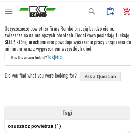
Przejdź
Moje Zapytani
Mój k
Search
do
treści
Oczyszczacze powietrza firmy Remko pracują bardzo cicho,
zwłaszcza na najmniejszych obrotach. Dodatkowo posiadają funkcję
SLEEP, której uruchomienie powoduje wyciszenie pracy urządzenia do
minimum wraz z wygaszeniem wszystkich diod.
|
Tak
Nie
Was this answer helpful?
Did you find what you were looking for?
Ask a Question
Tagi
osuszacz powietrza (1)