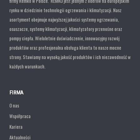
firmy Remko w Polsce. REMKO jest jednym z liderów na europejskim
rynku w dziedzinie technologii ogrzewania i klimatyzacji. Nasz
asortyment obejmuje najwyższej jakości systemy ogrzewania,
osuszacze, systemy klimatyzacji, klimatyzatory przenośne oraz
pompy ciepła. Wieloletnie doświadczenie, innowacyjny rozwój
produktów oraz profesjonalna obsługa klienta to nasze mocne
strony. Stawiamy na wysoką jakość produktów i ich niezawodność w
każdych warunkach.
FIRMA
O nas
Współpraca
Kariera
Aktualności