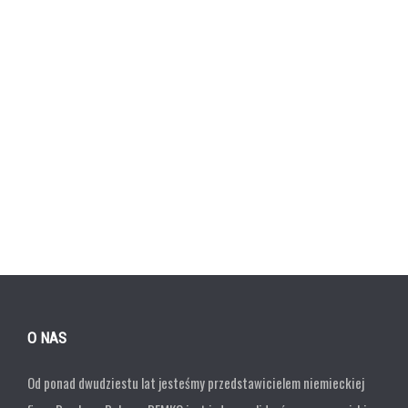
O NAS
Od ponad dwudziestu lat jesteśmy przedstawicielem niemieckiej