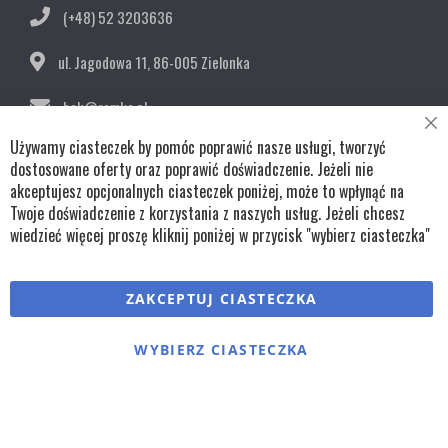
(+48) 52 3203636
ul. Jagodowa 11,
86-005 Zielonka
bok@remko.pl
Cl
Używamy ciasteczek by pomóc poprawić nasze usługi, tworzyć
OBSERWUJ NAS
Co
Ba
dostosowane oferty oraz poprawić doświadczenie. Jeżeli nie
akceptujesz opcjonalnych ciasteczek poniżej, może to wpłynąć na
Twoje doświadczenie z korzystania z naszych usług. Jeżeli chcesz
wiedzieć więcej proszę kliknij poniżej w przycisk "wybierz ciasteczka"
Copyright © wszystkie prawa zastrzeżone TKL Progress
ZAKCEPTUJ CIASTECZKA
Polityka cookies
Regulaminy
Polityka prywatności
WYBIERZ CIASTECZKA
Zastosuj