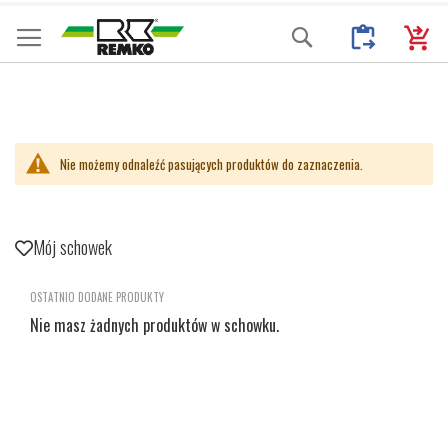
Przejdź
Moje Zapytani
Mój k
Search
do
treści
Nie możemy odnaleźć pasujących produktów do zaznaczenia.
Mój schowek
OSTATNIO DODANE PRODUKTY
Nie masz żadnych produktów w schowku.