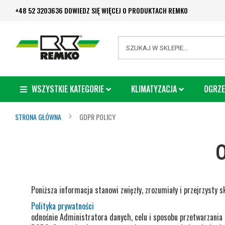
Przejdź
+48 52 3203636 DOWIEDZ SIĘ WIĘCEJ O PRODUKTACH REMKO
do
treści
Search
WSZYSTKIE KATEGORIE
KLIMATYZACJA
OGRZE
STRONA GŁÓWNA
GDPR POLICY
O
Poniższa informacja stanowi zwięzły, zrozumiały i przejrzysty 
Polityka prywatności
odnośnie Administratora danych, celu i sposobu przetwarzani