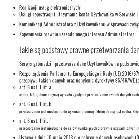
Realizacji usług elektronicznych:
Usługi rejestracji i utrzymania konta Użytkownika w Serwisie i
Komunikacji Administratora z Użytkownikami w sprawach zwią
Zapewnienia prawnie uzasadnionego interesu Administratora
Jakie są podstawy prawne przetwarzania da
Serwis gromadzi i przetwarza dane Użytkowników na podstawie
Rozporządzenia Parlamentu Europejskiego i Rady (UE) 2016/679
przepływu takich danych oraz uchylenia dyrektywy 95/46/WE (o
art. 6 ust. 1 lit. a
osoba, której dane dotyczą wyraziła zgodę na przetwarzanie swoich danych osob
art. 6 ust. 1 lit. b
przetwarzanie jest niezbędne do wykonania umowy, której stroną jest osoba, któ
art. 6 ust. 1 lit. f
przetwarzanie jest niezbędne do celów wynikających z prawnie uzasadnionych int
Ustawa z dnia 10 maja 2018 r. o ochronie danych osobowych (D