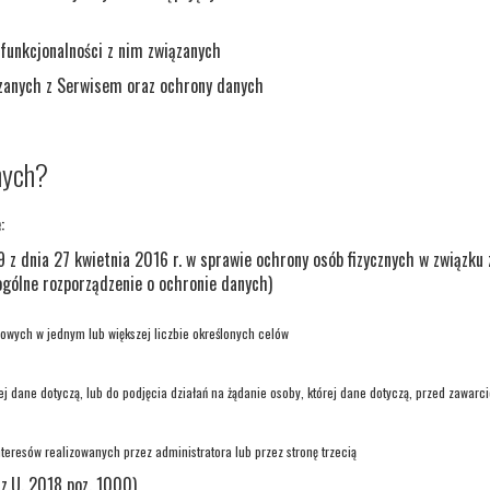
 funkcjonalności z nim związanych
zanych z Serwisem oraz ochrony danych
nych?
:
 z dnia 27 kwietnia 2016 r. w sprawie ochrony osób fizycznych w związk
gólne rozporządzenie o ochronie danych)
owych w jednym lub większej liczbie określonych celów
rej dane dotyczą, lub do podjęcia działań na żądanie osoby, której dane dotyczą, przed zawa
eresów realizowanych przez administratora lub przez stronę trzecią
z.U. 2018 poz. 1000)