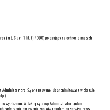
s (art. 6 ust. 1 lit. f) RODO) polegający na ochronie naszych
z Administratora. Są one usuwane lub anonimizowane w okresie
tp.)
ec wydłużeniu. W takiej sytuacji Administrator będzie
 lub podejrzenia naruszenia zapisów regulaminu serwisu przez