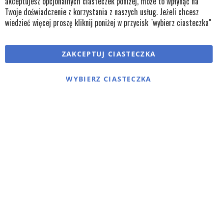
akceptujesz opcjonalnych ciasteczek poniżej, może to wpłynąć na
Twoje doświadczenie z korzystania z naszych usług. Jeżeli chcesz
wiedzieć więcej proszę kliknij poniżej w przycisk "wybierz ciasteczka"
Copyright © wszystkie prawa zastrzeżone TKL Progress
ZAKCEPTUJ CIASTECZKA
Polityka cookies
Regulaminy
Polityka prywatności
WYBIERZ CIASTECZKA