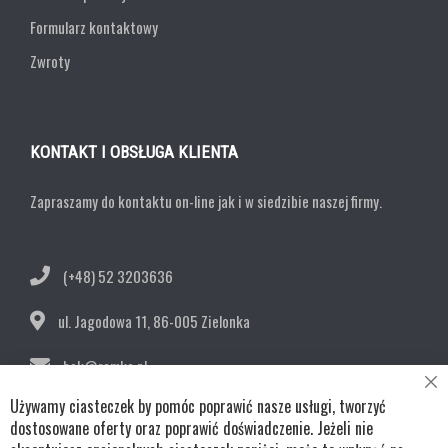
Formularz kontaktowy
Zwroty
KONTAKT I OBSŁUGA KLIENTA
Zapraszamy do kontaktu on-line jak i w siedzibie naszej firmy.
(+48) 52 3203636
ul. Jagodowa 11,
86-005 Zielonka
bok@remko.pl
Cl
Używamy ciasteczek by pomóc poprawić nasze usługi, tworzyć
OBSERWUJ NAS
Co
Ba
dostosowane oferty oraz poprawić doświadczenie. Jeżeli nie