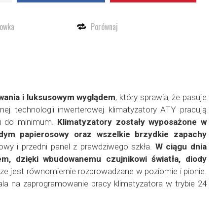
howka
Porównaj
owania i luksusowym wyglądem
, który sprawia, że pasuje
ej technologii inwerterowej klimatyzatory ATY pracują
iu do minimum.
Klimatyzatory zostały wyposażone w
, dym papierosowy oraz wszelkie brzydkie zapachy
towy i przedni panel z prawdziwego szkła.
W ciągu dnia
m, dzięki wbudowanemu czujnikowi światła, diody
rze jest równomiernie rozprowadzane w poziomie i pionie.
ala na zaprogramowanie pracy klimatyzatora w trybie 24