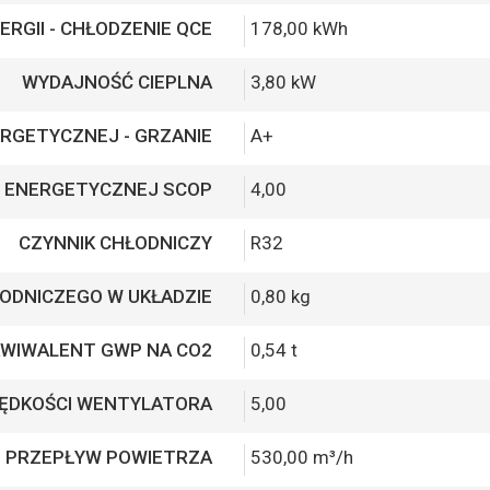
ERGII - CHŁODZENIE QCE
178,00 kWh
WYDAJNOŚĆ CIEPLNA
3,80 kW
RGETYCZNEJ - GRZANIE
A+
 ENERGETYCZNEJ SCOP
4,00
CZYNNIK CHŁODNICZY
R32
ŁODNICZEGO W UKŁADZIE
0,80 kg
KWIWALENT GWP NA CO2
0,54 t
RĘDKOŚCI WENTYLATORA
5,00
. PRZEPŁYW POWIETRZA
530,00 m³/h