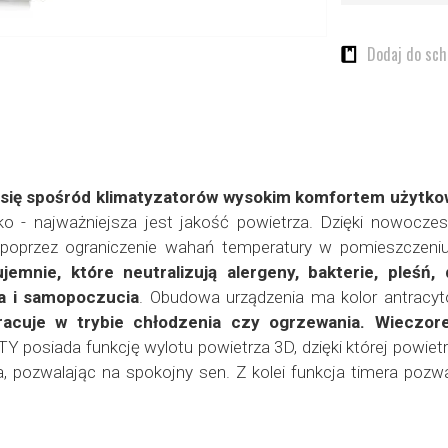
Dodaj do sc
a się spośród klimatyzatorów wysokim komfortem użytk
 - najważniejsza jest jakość powietrza. Dzięki nowoczesn
t poprzez ograniczenie wahań temperatury w pomieszczen
emnie, które neutralizują alergeny, bakterie, pleśń
a i samopoczucia
. Obudowa urządzenia ma
kolor antracy
racuje w trybie chłodzenia czy ogrzewania. Wieczore
TY posiada funkcję wylotu powietrza 3D, dzięki której powiet
a, pozwalając na spokojny sen. Z kolei funkcja timera pozw