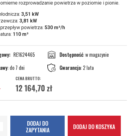
omierne rozprowadzanie powietrza w poziomie i pionie.
hłodnicza:
3,51 kW
rzewcza:
3,81 kW
przepływ powietrza:
530 m³/h
atura:
110 m³
ogowy
RE1624465
w magazynie
tawy
: do 7 dni
Gwarancja
: 2 lata
12 164,70 zł
ł
DODAJ DO
DODAJ DO KOSZYKA
ZAPYTANIA