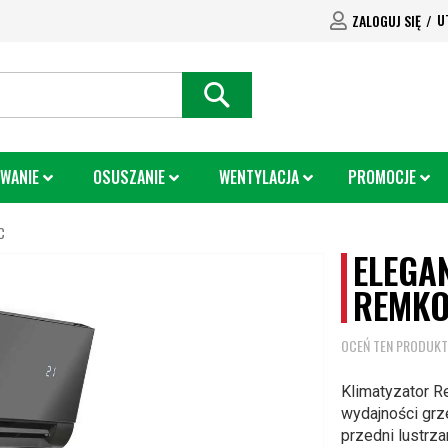
U
ZALOGUJ SIĘ
SEARCH
WANIE
OSUSZANIE
WENTYLACJA
PROMOCJE
C
ELEGA
REMKO
OCEŃ TEN PRODUKT
Klimatyzator R
wydajności gr
przedni lustrz