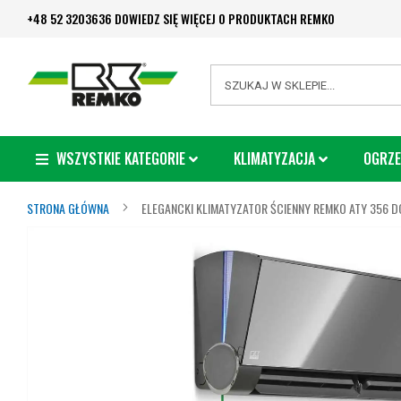
Przejdź
+48 52 3203636 DOWIEDZ SIĘ WIĘCEJ O PRODUKTACH REMKO
do
treści
Search
WSZYSTKIE KATEGORIE
KLIMATYZACJA
OGRZE
STRONA GŁÓWNA
ELEGANCKI KLIMATYZATOR ŚCIENNY REMKO ATY 356 D
Przejdź
na
koniec
galerii