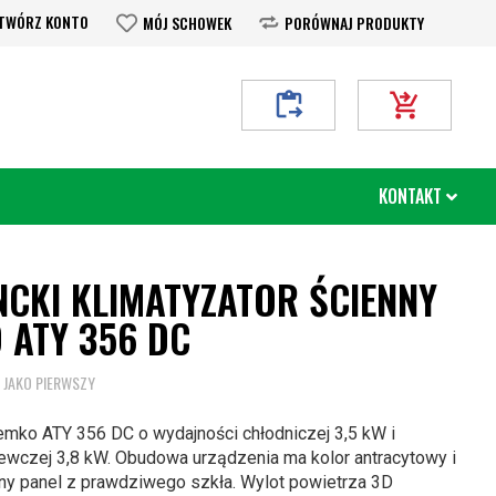
TWÓRZ KONTO
MÓJ SCHOWEK
PORÓWNAJ PRODUKTY
Moje Zapytanie
Mój koszyk
KONTAKT
NCKI KLIMATYZATOR ŚCIENNY
 ATY 356 DC
 JAKO PIERWSZY
emko ATY 356 DC o wydajności chłodniczej 3,5 kW i
zewczej 3,8 kW. Obudowa urządzenia ma
kolor antracytowy i
any panel z prawdziwego szkła. Wylot powietrza 3D