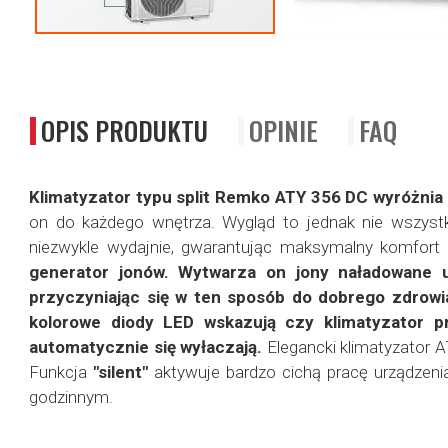
Przejdź
na
początek
galerii
OPIS PRODUKTU
OPINIE
FAQ
Klimatyzator typu split Remko ATY 356 DC wyróżni
on do każdego wnętrza. Wygląd to jednak nie wszystko
niezwykle wydajnie, gwarantując maksymalny komfor
generator jonów. Wytwarza on jony naładowane uj
przyczyniając się w ten sposób do dobrego zdrowi
kolorowe diody LED wskazują czy klimatyzator p
automatycznie się wyłaczają.
Elegancki klimatyzator A
Funkcja
"silent"
aktywuje bardzo cichą pracę urządzeni
godzinnym.