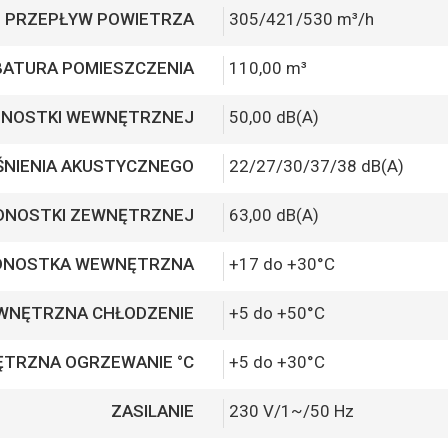
PRZEPŁYW POWIETRZA
305/421/530 m³/h
BATURA POMIESZCZENIA
110,00 m³
EDNOSTKI WEWNĘTRZNEJ
50,00 dB(A)
ŚNIENIA AKUSTYCZNEGO
22/27/30/37/38 dB(A)
EDNOSTKI ZEWNĘTRZNEJ
63,00 dB(A)
EDNOSTKA WEWNĘTRZNA
+17 do +30°C
EWNĘTRZNA CHŁODZENIE
+5 do +50°C
ĘTRZNA OGRZEWANIE °C
+5 do +30°C
ZASILANIE
230 V/1~/50 Hz