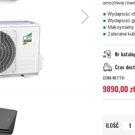
umożliwia równ
Wydajność c
Wydajność g
Maksymalny 
Zalecana kub
Nr katal
Czas dos
9890,00 z
ILOŚĆ