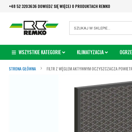
Przejdź
+48 52 3203636 DOWIEDZ SIĘ WIĘCEJ O PRODUKTACH REMKO
do
treści
Search
WSZYSTKIE KATEGORIE
KLIMATYZACJA
OGRZE
STRONA GŁÓWNA
FILTR Z WĘGLEM AKTYWNYM OCZYSZCZACZA POWIETR
Przejdź
na
koniec
galerii