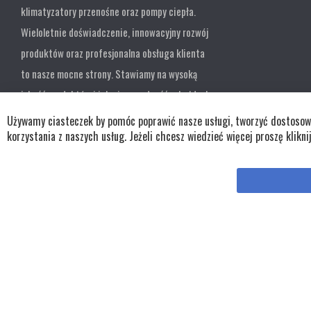
klimatyzatory przenośne oraz pompy ciepła.
Wieloletnie doświadczenie, innowacyjny rozwój
produktów oraz profesjonalna obsługa klienta
to nasze mocne strony. Stawiamy na wysoką
jakość produktów i ich niezawodność w każdych
warunkach.
Używamy ciasteczek by pomóc poprawić nasze usługi, tworzyć dostosowan
korzystania z naszych usług. Jeżeli chcesz wiedzieć więcej proszę klikni
Copyright © wszystkie prawa zastrzeżone TKL Progress