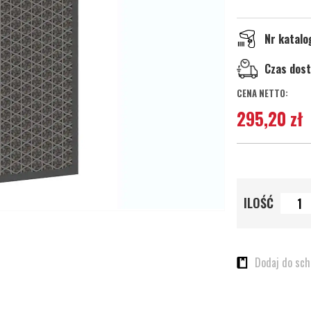
Nr katal
Czas dos
295,20 zł
ILOŚĆ
Dodaj do sc