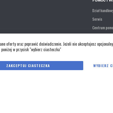
POMOC I W
Dział handlow
Serwis
Centrum pom
Formularz ko
e oferty oraz poprawić doświadczenie. Jeżeli nie akceptujesz opcjonalny
Zwroty
j poniżej w przycisk "wybierz ciasteczka"
Polityka cookies
Regulaminy
Polity
ZAKCEPTUJ CIASTECZKA
WYBIERZ C