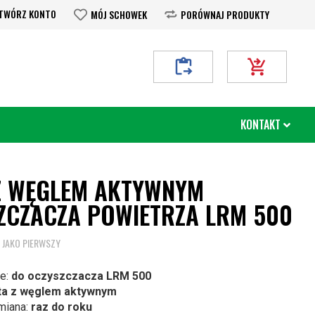
TWÓRZ KONTO
MÓJ SCHOWEK
PORÓWNAJ PRODUKTY
Moje Zapytanie
Mój koszyk
KONTAKT
 Z WĘGLEM AKTYWNYM
ZCZACZA POWIETRZA LRM 500
 JAKO PIERWSZY
e:
do oczyszczacza LRM 500
a z węglem aktywnym
miana:
raz do roku