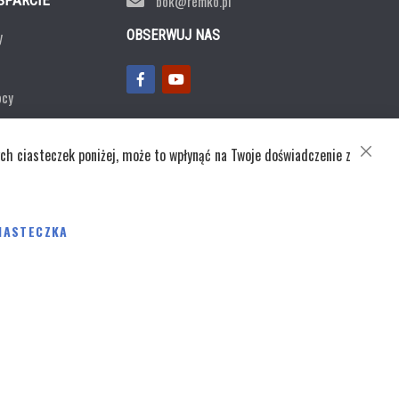
SPARCIE
bok@remko.pl
y
OBSERWUJ NAS
ocy
ntaktowy
ch ciasteczek poniżej, może to wpłynąć na Twoje doświadczenie z
CLOSE
COOKI
BAR
ka prywatności
IASTECZKA