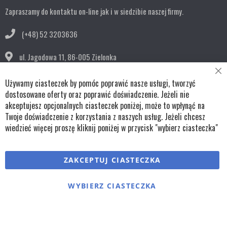
Zapraszamy do kontaktu on-line jak i w siedzibie naszej firmy.
(+48) 52 3203636
ul. Jagodowa 11,
86-005 Zielonka
Cl
bok@remko.pl
Używamy ciasteczek by pomóc poprawić nasze usługi, tworzyć
Co
Ba
dostosowane oferty oraz poprawić doświadczenie. Jeżeli nie
OBSERWUJ NAS
akceptujesz opcjonalnych ciasteczek poniżej, może to wpłynąć na
Twoje doświadczenie z korzystania z naszych usług. Jeżeli chcesz
wiedzieć więcej proszę kliknij poniżej w przycisk "wybierz ciasteczka"
Copyright © wszystkie prawa zastrzeżone TKL Progress
ZAKCEPTUJ CIASTECZKA
Polityka cookies
Regulaminy
Polityka prywatności
WYBIERZ CIASTECZKA