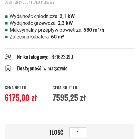
OCEŃ TEN PRODUKT JAKO PIERWSZY
na
początek
galerii
Wydajność chłodnicza:
2,1 kW
Wydajność grzewcza:
2,3 kW
Maksymalny przepływ powietrza:
580 m³/h
Zalecana kubatura:
60 m³
Nr katalogowy
RE1623390
w magazynie
6175,00 zł
7595,25 zł
ILOŚĆ