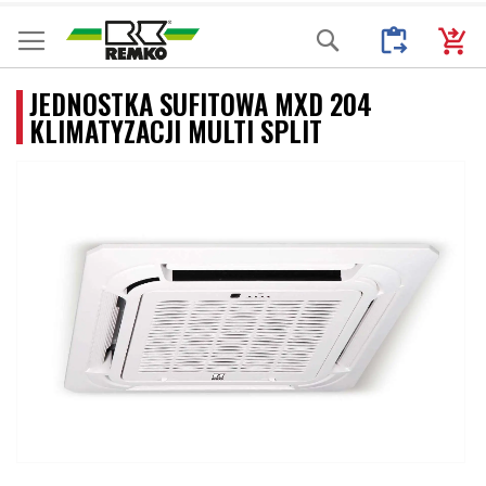
Przejdź
Moje Zapytani
Mój k
Search
do
treści
JEDNOSTKA SUFITOWA MXD 204
KLIMATYZACJI MULTI SPLIT
Przejdź
na
koniec
galerii
Przejdź