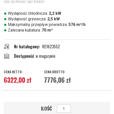
OCEŃ TEN PRODUKT JAKO PIERWSZY
na
początek
galerii
Wydajność chłodnicza:
2,2 kW
Wydajność grzewcza:
2,5 kW
Maksymalny przepływ powietrza:
576 m³/h
Zalecana kubatura:
70 m³
Nr katalogowy
RE1623552
w magazynie
6322,00 zł
7776,06 zł
ILOŚĆ