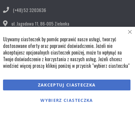
(+48) 52 3203636
ul. Jagodowa 11,
86-005 Zielonka
Cl
bok@remko.pl
Używamy ciasteczek by pomóc poprawić nasze usługi, tworzyć
Co
Ba
dostosowane oferty oraz poprawić doświadczenie. Jeżeli nie
OBSERWUJ NAS
akceptujesz opcjonalnych ciasteczek poniżej, może to wpłynąć na
Twoje doświadczenie z korzystania z naszych usług. Jeżeli chcesz
wiedzieć więcej proszę kliknij poniżej w przycisk "wybierz ciasteczka"
Copyright © wszystkie prawa zastrzeżone TKL Progress
ZAKCEPTUJ CIASTECZKA
Polityka cookies
Regulaminy
Polityka prywatności
WYBIERZ CIASTECZKA