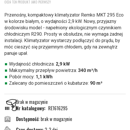
OCEŃ TEN PRODUKT JAKO PIERWSZY
na
początek
Przenośny, kompaktowy klimatyzator Remko MKT 295 Eco
galerii
w kolorze białym, o wydajności 2,9 kW. Nowy, przyjazny
środowisku model - napełniony ekologicznym czynnikiem
chłodniczym R290. Prosty w obsłudze, nie wymaga żadnej
instalacji. Klimatyzator wystarczy podłączyć do prądu, by
móc cieszyć się przyjemnym chłodem, gdy na zewnątrz
panuje upał.
Wydajność chłodnicza:
2,9 kW
Maksymalny przepływ powietrza:
340 m³/h
Pobór mocy:
1,1 kWh
Zalecany do pomieszczeń o kubaturze:
90 m³
Brak w magazynie
Nr katalogowy
RE1616295
brak w magazynie
Czas dostawy
: 2-3 dni