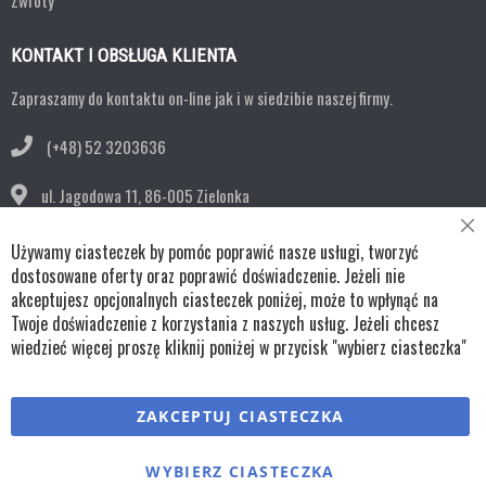
Zwroty
KONTAKT I OBSŁUGA KLIENTA
Zapraszamy do kontaktu on-line jak i w siedzibie naszej firmy.
(+48) 52 3203636
ul. Jagodowa 11,
86-005 Zielonka
Cl
bok@remko.pl
Używamy ciasteczek by pomóc poprawić nasze usługi, tworzyć
Co
Ba
dostosowane oferty oraz poprawić doświadczenie. Jeżeli nie
OBSERWUJ NAS
akceptujesz opcjonalnych ciasteczek poniżej, może to wpłynąć na
Twoje doświadczenie z korzystania z naszych usług. Jeżeli chcesz
wiedzieć więcej proszę kliknij poniżej w przycisk "wybierz ciasteczka"
Copyright © wszystkie prawa zastrzeżone TKL Progress
ZAKCEPTUJ CIASTECZKA
Polityka cookies
Regulaminy
Polityka prywatności
WYBIERZ CIASTECZKA