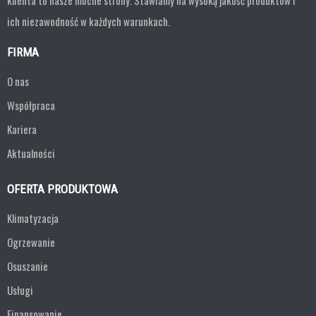
klienta to nasze mocne strony. Stawiamy na wysoką jakość produktów i
ich niezawodność w każdych warunkach.
FIRMA
O nas
Współpraca
Kariera
Aktualności
OFERTA PRODUKTOWA
Klimatyzacja
Ogrzewanie
Osuszanie
Usługi
Finansowanie