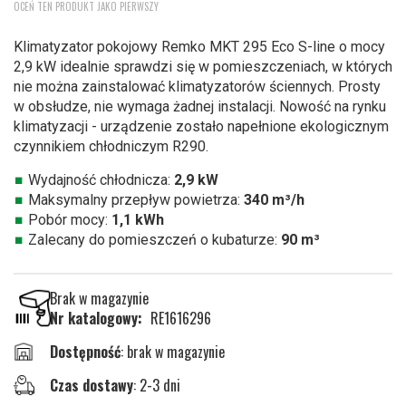
OCEŃ TEN PRODUKT JAKO PIERWSZY
na
początek
Klimatyzator pokojowy Remko MKT 295 Eco S-line o mocy
galerii
2,9 kW idealnie sprawdzi się w pomieszczeniach, w których
nie można zainstalować klimatyzatorów ściennych. Prosty
w obsłudze, nie wymaga żadnej instalacji. Nowość na rynku
klimatyzacji - urządzenie zostało napełnione ekologicznym
czynnikiem chłodniczym R290.
Wydajność chłodnicza:
2,9 kW
Maksymalny przepływ powietrza:
340 m³/h
Pobór mocy:
1,1 kWh
Zalecany do pomieszczeń o kubaturze:
90 m³
Brak w magazynie
Nr katalogowy
RE1616296
brak w magazynie
Czas dostawy
: 2-3 dni