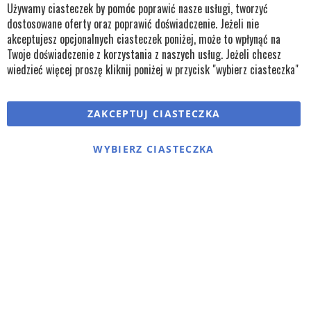
Cl
bok@remko.pl
Używamy ciasteczek by pomóc poprawić nasze usługi, tworzyć
Co
Ba
dostosowane oferty oraz poprawić doświadczenie. Jeżeli nie
OBSERWUJ NAS
akceptujesz opcjonalnych ciasteczek poniżej, może to wpłynąć na
Twoje doświadczenie z korzystania z naszych usług. Jeżeli chcesz
wiedzieć więcej proszę kliknij poniżej w przycisk "wybierz ciasteczka"
Copyright © wszystkie prawa zastrzeżone TKL Progress
ZAKCEPTUJ CIASTECZKA
Polityka cookies
Regulaminy
Polityka prywatności
WYBIERZ CIASTECZKA