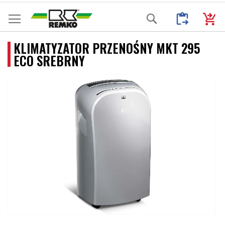
Przejdź
Moje Zapytani
Mój k
Search
do
treści
KLIMATYZATOR PRZENOŚNY MKT 295
ECO SREBRNY
Przejdź
na
koniec
galerii
Przejdź