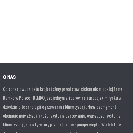
O NAS
Od ponad dwudziestu lat jesteśmy przedstawicielem niemieckiej firmy
Remko w Polsce. REMKO jest jednym z liderów na europejskim rynku w
dziedzinie technologii ogrzewania i klimatyzacji. Nasz asortyment
obejmuje najwyższej jakości systemy ogrzewania, osuszacze, systemy
klimatyzacji, klimatyzatory przenośne oraz pompy ciepła. Wieloletnie