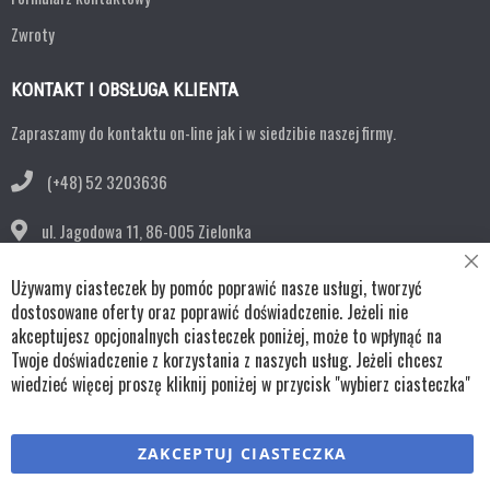
Zwroty
KONTAKT I OBSŁUGA KLIENTA
Zapraszamy do kontaktu on-line jak i w siedzibie naszej firmy.
(+48) 52 3203636
ul. Jagodowa 11,
86-005 Zielonka
Cl
bok@remko.pl
Używamy ciasteczek by pomóc poprawić nasze usługi, tworzyć
Co
Ba
dostosowane oferty oraz poprawić doświadczenie. Jeżeli nie
OBSERWUJ NAS
akceptujesz opcjonalnych ciasteczek poniżej, może to wpłynąć na
Twoje doświadczenie z korzystania z naszych usług. Jeżeli chcesz
wiedzieć więcej proszę kliknij poniżej w przycisk "wybierz ciasteczka"
Copyright © wszystkie prawa zastrzeżone TKL Progress
ZAKCEPTUJ CIASTECZKA
Polityka cookies
Regulaminy
Polityka prywatności