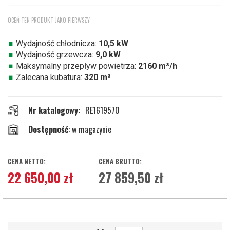
Przejdź
OCEŃ TEN PRODUKT JAKO PIERWSZY
na
początek
galerii
Wydajność chłodnicza:
10,5 kW
Wydajność grzewcza:
9,0 kW
Maksymalny przepływ powietrza:
2160 m³/h
Zalecana kubatura:
320 m³
Nr katalogowy
RE1619570
w magazynie
22 650,00 zł
27 859,50 zł