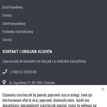
Dział handlowy
Serwis
Centrum pomocy
Formularz kontaktowy
Zwroty
KONTAKT I OBSŁUGA KLIENTA
Zapraszamy do kontaktu on-line jak i w siedzibie naszej firmy.
(+48) 52 3203636
ul. Jagodowa 11,
86-005 Zielonka
Cl
bok@remko.pl
Używamy ciasteczek by pomóc poprawić nasze usługi, tworzyć
Co
Ba
dostosowane oferty oraz poprawić doświadczenie. Jeżeli nie
OBSERWUJ NAS
akceptujesz opcjonalnych ciasteczek poniżej, może to wpłynąć na