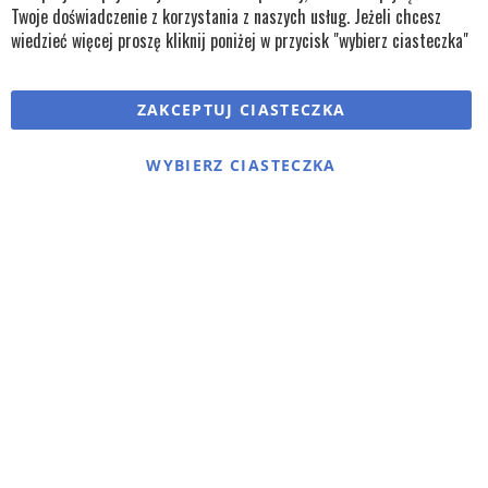
Twoje doświadczenie z korzystania z naszych usług. Jeżeli chcesz
wiedzieć więcej proszę kliknij poniżej w przycisk "wybierz ciasteczka"
Copyright © wszystkie prawa zastrzeżone TKL Progress
ZAKCEPTUJ CIASTECZKA
Polityka cookies
Regulaminy
Polityka prywatności
WYBIERZ CIASTECZKA