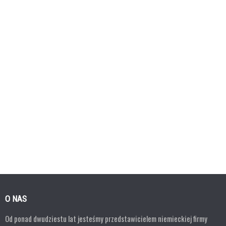
O NAS
Od ponad dwudziestu lat jesteśmy przedstawicielem niemieckiej firmy