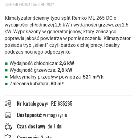
OCEŃ TEN PRODUKT JAKO PIERWSZY
na
początek
Klimatyzator ścienny typu split Remko ML 265 DC o
galerii
wydajności chłodniczej 2,6 kW i wydajności grzewczej 2,6
kW. Wyposażony w generator jonów, który znacząco
poprawia jakość powietrza w pomieszczeniu. Klimatyzator
posiada tryb „silent” czyli bardzo cichej pracy. Idealny
podczas nocnego odpoczynku.
Wydajność chłodnicza:
2,6 kW
Wydajność grzewcza:
2,6 kW
Maksymalny przepływ powietrza:
521 m³/h
Zalecana kubatura:
80 m³
Nr katalogowy
RE1635265
w magazynie
Czas dostawy
: do 7 dni
Gwarancja
: 2 lata