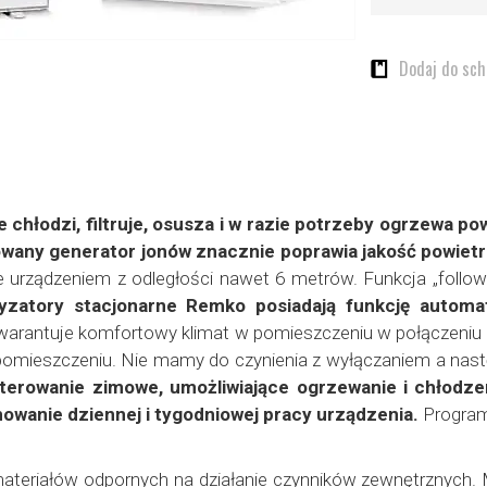
Dodaj do sc
 chłodzi, filtruje, osusza i w razie potrzeby ogrzewa p
any generator jonów znacznie poprawia jakość powietrz
e urządzeniem z odległości nawet 6 metrów. Funkcja „follo
tyzatory stacjonarne Remko posiadają funkcję automa
rantuje komfortowy klimat w pomieszczeniu w połączeniu z n
 pomieszczeniu. Nie mamy do czynienia z wyłączaniem a na
sterowanie zimowe, umożliwiające ogrzewanie i chłodz
owanie dziennej i tygodniowej pracy urządzenia.
Program
ateriałów odpornych na działanie czynników zewnętrznych. 