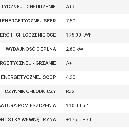
TYCZNEJ - CHŁODZENIE
A++
I ENERGETYCZNEJ SEER
7,50
ERGII - CHŁODZENIE QCE
175,00 kWh
WYDAJNOŚĆ CIEPLNA
2,80 kW
RGETYCZNEJ - GRZANIE
A+
 ENERGETYCZNEJ SCOP
4,20
CZYNNIK CHŁODNICZY
R32
BATURA POMIESZCZENIA
110,00 m³
EDNOSTKA WEWNĘTRZNA
+17 do +30