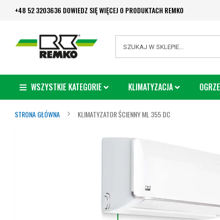
Przejdź
+48 52 3203636 DOWIEDZ SIĘ WIĘCEJ O PRODUKTACH REMKO
do
treści
Search
WSZYSTKIE KATEGORIE
KLIMATYZACJA
OGRZE
STRONA GŁÓWNA
KLIMATYZATOR ŚCIENNY ML 355 DC
Przejdź
na
koniec
galerii