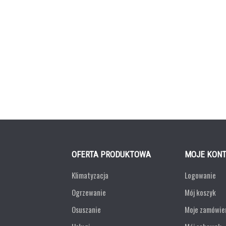
OFERTA PRODUKTOWA
MOJE KON
Klimatyzacja
Logowanie
Ogrzewanie
Mój koszyk
Osuszanie
Moje zamówie