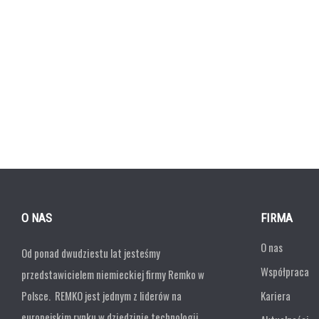
O NAS
FIRMA
O nas
Od ponad dwudziestu lat jesteśmy
Współpraca
przedstawicielem niemieckiej firmy Remko w
Polsce. REMKO jest jednym z liderów na
Kariera
europejskim rynku w dziedzinie technologii