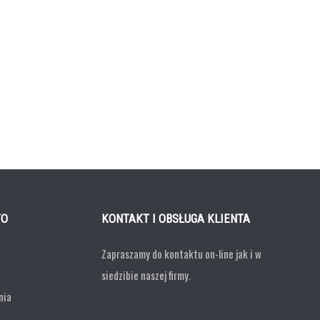
TO
KONTAKT I OBSŁUGA KLIENTA
Zapraszamy do kontaktu on-line jak i w
siedzibie naszej firmy.
nia