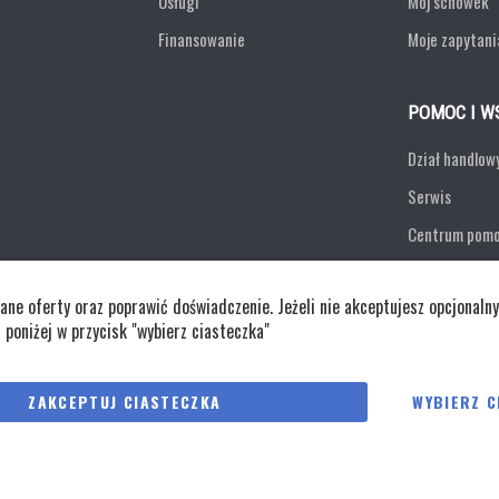
Usługi
Mój schowek
Finansowanie
Moje zapytani
POMOC I W
Dział handlow
Serwis
Centrum pom
Formularz ko
e oferty oraz poprawić doświadczenie. Jeżeli nie akceptujesz opcjonalny
Zwroty
j poniżej w przycisk "wybierz ciasteczka"
Polityka cookies
Regulaminy
Polity
ZAKCEPTUJ CIASTECZKA
WYBIERZ C