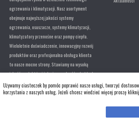
Aktualności
ogrzewania i klimatyzacji. Nasz asortyment
obejmuje najwyższej jakości systemy
ogrzewania, osuszacze, systemy klimatyzacji,
klimatyzatory przenośne oraz pompy ciepła.
Wieloletnie doświadczenie, innowacyjny rozwój
produktów oraz profesjonalna obsługa klienta
to nasze mocne strony. Stawiamy na wysoką
jakość produktów i ich niezawodność w każdych
warunkach.
Używamy ciasteczek by pomóc poprawić nasze usługi, tworzyć dostosowan
korzystania z naszych usług. Jeżeli chcesz wiedzieć więcej proszę klikni
Copyright © wszystkie prawa zastrzeżone TKL Progress