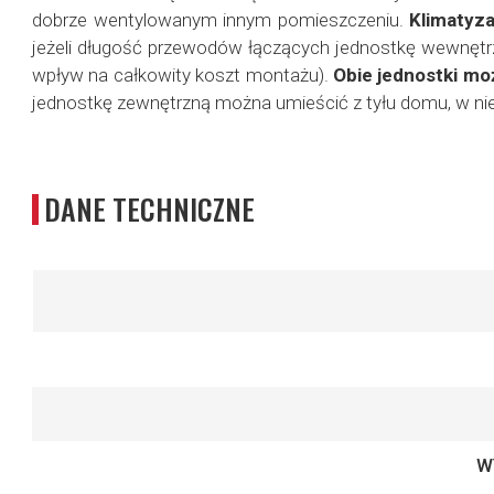
dobrze wentylowanym innym pomieszczeniu.
Klimatyz
jeżeli długość przewodów łączących jednostkę wewnętrzn
wpływ na całkowity koszt montażu).
Obie jednostki m
jednostkę zewnętrzną można umieścić z tyłu domu, w n
DANE TECHNICZNE
Więcej
informacji
W