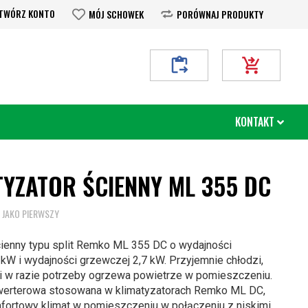
TWÓRZ KONTO
MÓJ SCHOWEK
PORÓWNAJ PRODUKTY
Moje Zapytanie
Mój koszyk
KONTAKT
TYZATOR ŚCIENNY ML 355 DC
 JAKO PIERWSZY
cienny typu split Remko ML 355 DC o wydajności
 kW i wydajności grzewczej 2,7 kW. Przyjemnie chłodzi,
za i w razie potrzeby ogrzewa powietrze w pomieszczeniu.
nwerterowa stosowana w klimatyzatorach Remko ML DC,
fortowy klimat w pomieszczeniu w połączeniu z niskimi