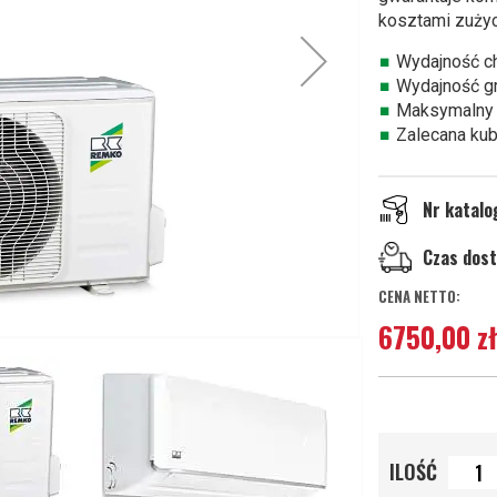
kosztami zużyci
Wydajność c
Wydajność g
Maksymalny 
Zalecana kub
Nr katal
Czas dos
6750,00 zł
ILOŚĆ