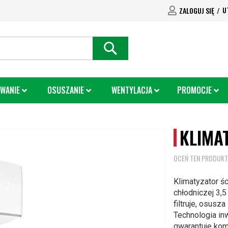
U
ZALOGUJ SIĘ
SEARCH
WANIE
OSUSZANIE
WENTYLACJA
PROMOCJE
KLIMA
OCEŃ TEN PRODUKT
Klimatyzator ś
chłodniczej 3,5
filtruje, osus
Technologia i
gwarantuje kom