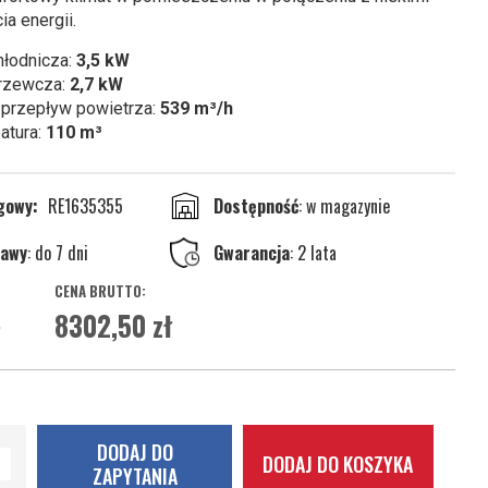
a energii.
hłodnicza:
3,5 kW
rzewcza:
2,7 kW
przepływ powietrza:
539 m³/h
atura:
110 m³
ogowy
RE1635355
w magazynie
tawy
: do 7 dni
Gwarancja
: 2 lata
8302,50 zł
DODAJ DO
DODAJ DO KOSZYKA
ZAPYTANIA