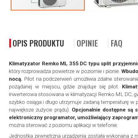
Przejdź
na
początek
galerii
OPIS PRODUKTU
OPINIE
FAQ
Klimatyzator Remko ML 355 DC typu split przyjemnie
który rozprowadza powietrze w poziomie i pionie.
Wbudow
nocą.
Pilot na podczerwień umożliwia zdalne sterowani
pożądanej w miejscu, gdzie znajduje się pilot.
Klima
inwerterowa stosowana w klimatyzacji Remko ML DC, gwa
szybko osiąga i długo utrzymuje zadaną temperaturę w
największe zużycie prądu).
Opcjonalnie dostępne są 
elektroniczny programator, umożliwiający zaprogram
można sterować z poziomu aplikacji w telefonie.
Jednostka zewnętrzna urządzenia została wykonana z m