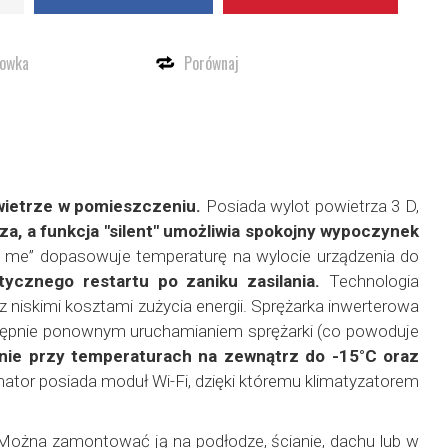
howka
Porównaj
owietrze w pomieszczeniu.
Posiada wylot powietrza 3 D,
a, a funkcja "silent" umożliwia spokojny wypoczynek
w me” dopasowuje temperaturę na wylocie urządzenia do
tycznego restartu po zaniku zasilania.
Technologia
iskimi kosztami zużycia energii. Sprężarka inwerterowa
stępnie ponownym uruchamianiem sprężarki (co powoduje
enie przy temperaturach na zewnątrz do -15°C oraz
ator posiada moduł Wi-Fi, dzięki któremu klimatyzatorem
Można zamontować ją na podłodze, ścianie, dachu lub w