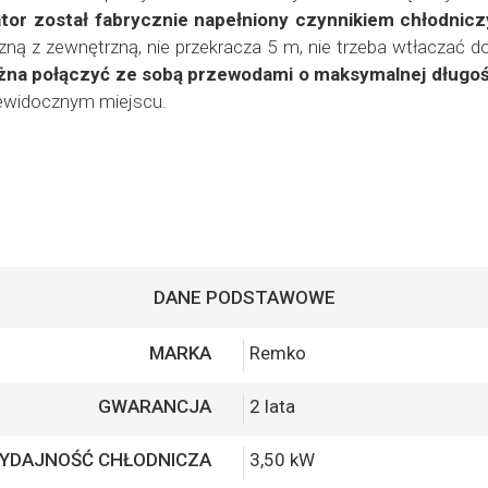
ator został fabrycznie napełniony czynnikiem chłodnic
ą z zewnętrzną, nie przekracza 5 m, nie trzeba wtłaczać d
ożna połączyć ze sobą przewodami o maksymalnej długoś
iewidocznym miejscu.
DANE PODSTAWOWE
MARKA
Remko
GWARANCJA
2 lata
YDAJNOŚĆ CHŁODNICZA
3,50 kW