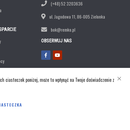
(+48) 52 3203636
a
ul. Jagodowa 11,
86-005 Zielonka
SPARCIE
bok@remko.pl
y
OBSERWUJ NAS
ocy
ntaktowy
ch ciasteczek poniżej, może to wpłynąć na Twoje doświadczenie z
CLOSE
COOKI
BAR
ka prywatności
IASTECZKA