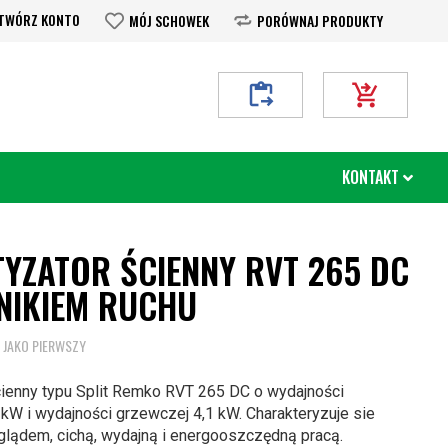
TWÓRZ KONTO
MÓJ SCHOWEK
PORÓWNAJ PRODUKTY
Moje Zapytanie
Mój koszyk
KONTAKT
TYZATOR ŚCIENNY RVT 265 DC
JNIKIEM RUCHU
 JAKO PIERWSZY
cienny typu Split Remko RVT 265 DC o wydajności
 kW i wydajności grzewczej 4,1 kW. Charakteryzuje sie
lądem, cichą, wydajną i energooszczędną pracą.