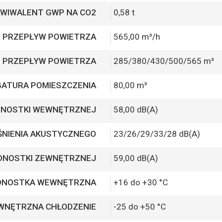
KWIWALENT GWP NA CO2
0,58 t
. PRZEPŁYW POWIETRZA
565,00 m³/h
PRZEPŁYW POWIETRZA
285/380/430/500/565 m³
BATURA POMIESZCZENIA
80,00 m³
EDNOSTKI WEWNĘTRZNEJ
58,00 dB(A)
ŚNIENIA AKUSTYCZNEGO
23/26/29/33/28 dB(A)
EDNOSTKI ZEWNĘTRZNEJ
59,00 dB(A)
EDNOSTKA WEWNĘTRZNA
+16 do +30 °C
EWNĘTRZNA CHŁODZENIE
-25 do +50 °C