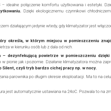
C
– idealne połączenie komfortu użytkowania i estetyki. Dzi
ytkowaniu.
Dzięki ekologicznemu czynnikowi chłodniczemu
m działającym jedynie wtedy, gdy klimatyzator jest włączony
óry określa, w którym miejscu w pomieszczeniu znajd
trza w kierunku osób lub z dala od nich.
 – dezynfekującą powietrze w pomieszczeniu dzięki 
 w pionie jak i poziomie. Działanie klimatyzatora można z
b Silent, czyli tryb bardzo cichej pracy np. w nocy.
zania parownika po długim okresie eksploatacji. Ma to na ce
ura jest automatycznie ustawiana na 24oC. Pozwala to na zmni