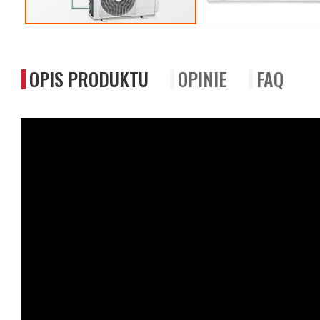
Przejdź
na
początek
OPIS PRODUKTU
OPINIE
FAQ
galerii