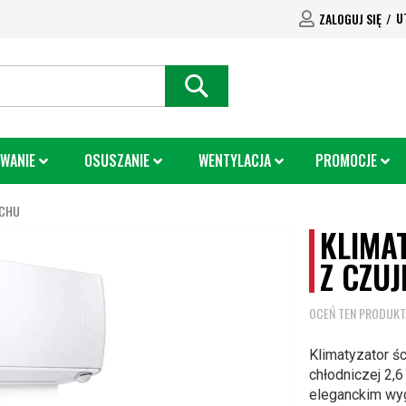
U
ZALOGUJ SIĘ
SEARCH
WANIE
OSUSZANIE
WENTYLACJA
PROMOCJE
UCHU
KLIMA
Z CZU
OCEŃ TEN PRODUKT
Klimatyzator ś
chłodniczej 2,6
eleganckim wyg