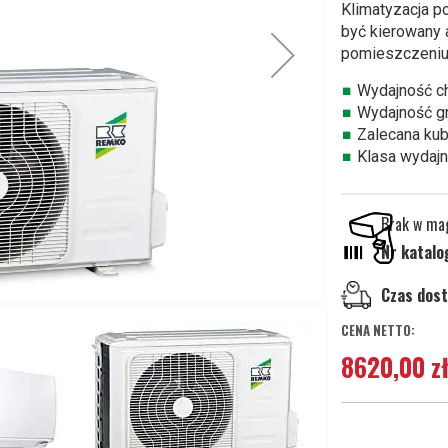
Klimatyzacja p
być kierowany 
pomieszczeniu 
Wydajność c
Wydajność g
Zalecana kub
Klasa wydajn
Brak w ma
Nr katal
Czas dos
8620,00 z