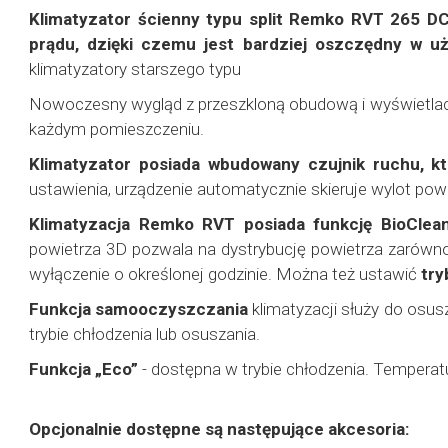
Klimatyzator ścienny typu split Remko RVT 265 D
prądu, dzięki czemu jest bardziej oszczędny w uż
klimatyzatory starszego typu
Nowoczesny wygląd z przeszkloną obudową i wyświetlacze
każdym pomieszczeniu.
Klimatyzator posiada wbudowany czujnik ruchu, kt
ustawienia, urządzenie automatycznie skieruje wylot powie
Klimatyzacja Remko RVT posiada funkcję BioClean
powietrza 3D pozwala na dystrybucję powietrza zarówno
wyłączenie o określonej godzinie. Można też ustawić
try
Funkcja samooczyszczania
klimatyzacji służy do osus
trybie chłodzenia lub osuszania.
Funkcja „Eco”
- dostępna w trybie chłodzenia. Temperat
Opcjonalnie dostępne są następujące akcesoria: