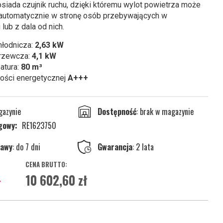
osiada czujnik ruchu, dzięki któremu wylot powietrza może
automatycznie w stronę osób przebywających w
lub z dala od nich.
hłodnicza:
2,63 kW
rzewcza:
4,1 kW
atura:
80 m³
ości energetycznej
A+++
gazynie
brak w magazynie
ogowy
RE1623750
tawy
: do 7 dni
Gwarancja
: 2 lata
10 602,60 zł
ł