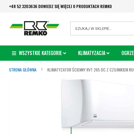
Przejdź
+48 52 3203636 DOWIEDZ SIĘ WIĘCEJ O PRODUKTACH REMKO
do
treści
Search
WSZYSTKIE KATEGORIE
KLIMATYZACJA
OGRZE
STRONA GŁÓWNA
KLIMATYZATOR ŚCIENNY RVT 265 DC Z CZUJNIKIEM R
Przejdź
na
koniec
galerii