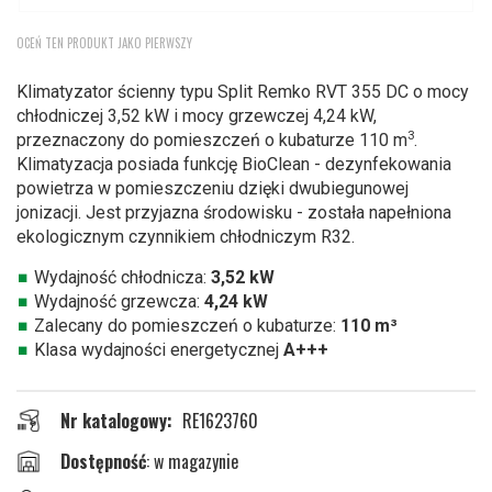
Przejdź
OCEŃ TEN PRODUKT JAKO PIERWSZY
na
początek
Klimatyzator ścienny typu Split Remko RVT 355 DC o mocy
galerii
chłodniczej 3,52 kW i mocy grzewczej 4,24 kW,
3
przeznaczony do pomieszczeń o kubaturze 110 m
.
Klimatyzacja posiada funkcję BioClean - dezynfekowania
powietrza w pomieszczeniu dzięki dwubiegunowej
jonizacji. Jest przyjazna środowisku - została napełniona
ekologicznym czynnikiem chłodniczym R32.
Wydajność chłodnicza:
3,52 kW
Wydajność grzewcza:
4,24 kW
Zalecany do pomieszczeń o kubaturze:
110 m³
Klasa wydajności energetycznej
A+++
Nr katalogowy
RE1623760
w magazynie