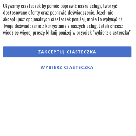
Cl
bok@remko.pl
Używamy ciasteczek by pomóc poprawić nasze usługi, tworzyć
Co
Ba
dostosowane oferty oraz poprawić doświadczenie. Jeżeli nie
OBSERWUJ NAS
akceptujesz opcjonalnych ciasteczek poniżej, może to wpłynąć na
Twoje doświadczenie z korzystania z naszych usług. Jeżeli chcesz
wiedzieć więcej proszę kliknij poniżej w przycisk "wybierz ciasteczka"
Copyright © wszystkie prawa zastrzeżone TKL Progress
ZAKCEPTUJ CIASTECZKA
Polityka cookies
Regulaminy
Polityka prywatności
WYBIERZ CIASTECZKA