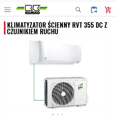
Przejdź
Moje Zapytani
Mój k
Search
do
treści
KLIMATYZATOR ŚCIENNY RVT 355 DC Z
CZUJNIKIEM RUCHU
Przejdź
na
koniec
galerii