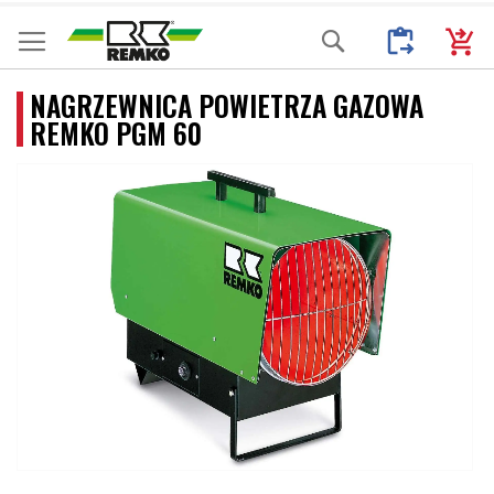
Przejdź
Moje Zapytani
Mój k
Search
do
treści
NAGRZEWNICA POWIETRZA GAZOWA
REMKO PGM 60
Przejdź
na
koniec
galerii
Przejdź