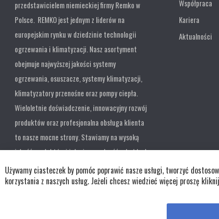
Współpraca
przedstawicielem niemieckiej firmy Remko w
Polsce. REMKO jest jednym z liderów na
Kariera
europejskim rynku w dziedzinie technologii
Aktualności
ogrzewania i klimatyzacji. Nasz asortyment
obejmuje najwyższej jakości systemy
ogrzewania, osuszacze, systemy klimatyzacji,
klimatyzatory przenośne oraz pompy ciepła.
Wieloletnie doświadczenie, innowacyjny rozwój
produktów oraz profesjonalna obsługa klienta
to nasze mocne strony. Stawiamy na wysoką
jakość produktów i ich niezawodność w każdych
warunkach.
Używamy ciasteczek by pomóc poprawić nasze usługi, tworzyć dostosowan
korzystania z naszych usług. Jeżeli chcesz wiedzieć więcej proszę klikni
Copyright © wszystkie prawa zastrzeżone TKL Progress