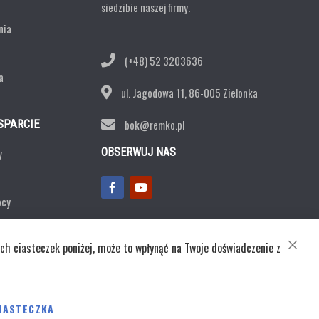
siedzibie naszej firmy.
nia
(+48) 52 3203636
a
ul. Jagodowa 11,
86-005 Zielonka
SPARCIE
bok@remko.pl
y
OBSERWUJ NAS
ocy
ntaktowy
ch ciasteczek poniżej, może to wpłynąć na Twoje doświadczenie z
CLOSE
COOKI
BAR
ka prywatności
IASTECZKA