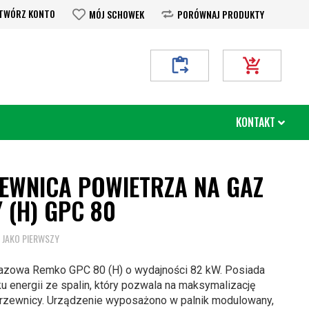
TWÓRZ KONTO
MÓJ SCHOWEK
PORÓWNAJ PRODUKTY
Moje Zapytanie
Mój koszyk
KONTAKT
EWNICA POWIETRZA NA GAZ
 (H) GPC 80
 JAKO PIERWSZY
azowa Remko GPC 80 (H) o wydajności 82 kW. Posiada
u energii ze spalin, który pozwala na maksymalizację
rzewnicy. Urządzenie w
yposażono w palnik modulowany,