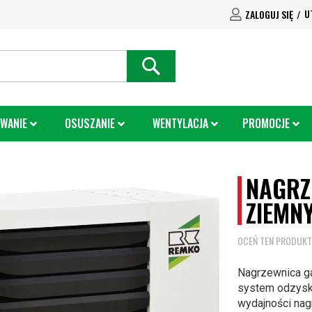
U
ZALOGUJ SIĘ
SEARCH
WANIE
OSUSZANIE
WENTYLACJA
PROMOCJE
NAGRZ
ZIEMNY
OCEŃ TEN PRODUKT
Nagrzewnica g
system
odzysk
wydajności nag