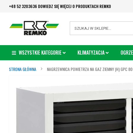
Przejdź
+48 52 3203636 DOWIEDZ SIĘ WIĘCEJ O PRODUKTACH REMKO
do
treści
Search
WSZYSTKIE KATEGORIE
KLIMATYZACJA
OGRZE
STRONA GŁÓWNA
NAGRZEWNICA POWIETRZA NA GAZ ZIEMNY (H) GPC 80
Przejdź
na
koniec
galerii