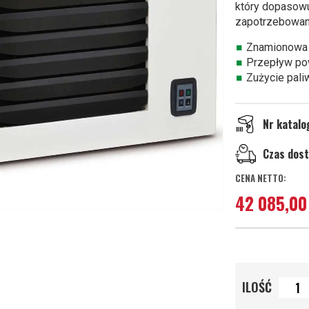
który
dopasowu
zapotrzebowan
Znamionowa
Przepływ po
Zużycie pali
Nr katal
Czas dos
42 085,00 
ILOŚĆ