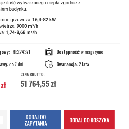
je ilość wytwarzanego ciepła zgodnie z
iem budynku.
 moc grzewcza:
16,4-82 kW
wietrza:
9000 m³/h
wa:
1,74-8,68 m³/h
ogowy
RE224371
w magazynie
tawy
: do 7 dni
Gwarancja
: 2 lata
51 764,55 zł
zł
DODAJ DO
DODAJ DO KOSZYKA
ZAPYTANIA