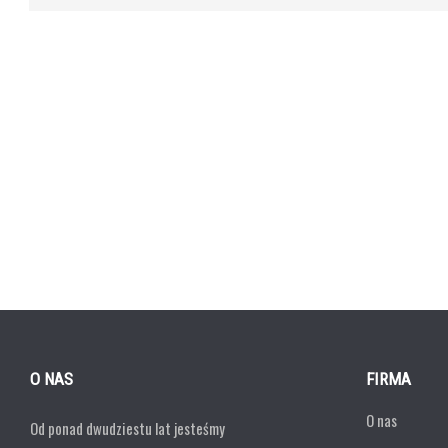
O NAS
FIRMA
O nas
Od ponad dwudziestu lat jesteśmy