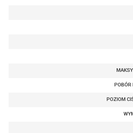
MAKSY
POBÓR
POZIOM CI
WYM