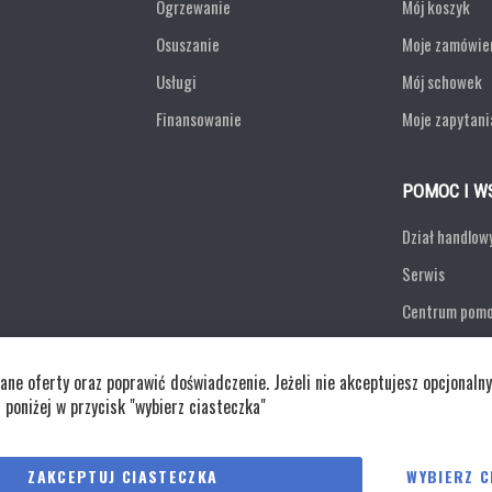
Ogrzewanie
Mój koszyk
Osuszanie
Moje zamówie
Usługi
Mój schowek
Finansowanie
Moje zapytani
POMOC I W
Dział handlow
Serwis
Centrum pom
Formularz ko
e oferty oraz poprawić doświadczenie. Jeżeli nie akceptujesz opcjonalny
Zwroty
j poniżej w przycisk "wybierz ciasteczka"
Polityka cookies
Regulaminy
Polity
ZAKCEPTUJ CIASTECZKA
WYBIERZ C