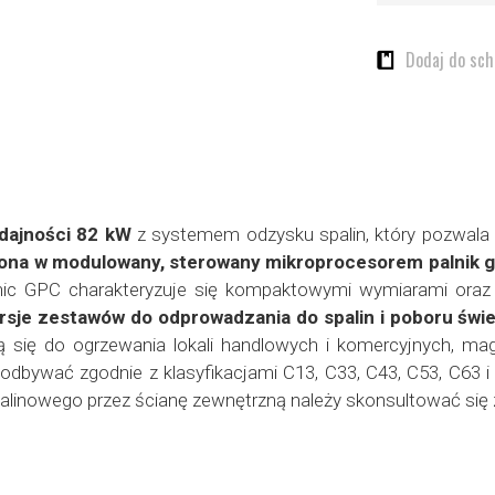
Dodaj do sc
dajności 82 kW
z systemem odzysku spalin, który pozwala
na w modulowany, sterowany mikroprocesorem palnik g
ic GPC charakteryzuje się kompaktowymi wymiarami oraz 
sje zestawów do odprowadzania do spalin i poboru świ
 się do ogrzewania lokali handlowych i komercyjnych, ma
 odbywać zgodnie z klasyfikacjami C13, C33, C43, C53, C6
alinowego przez ścianę zewnętrzną należy skonsultować się 