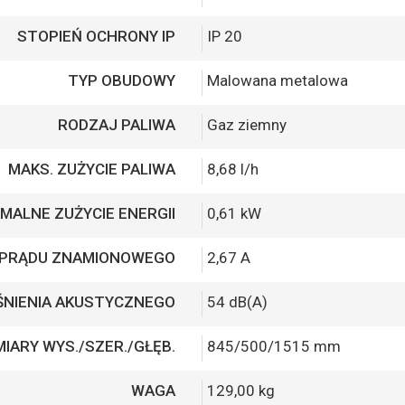
STOPIEŃ OCHRONY IP
IP 20
TYP OBUDOWY
Malowana metalowa
RODZAJ PALIWA
Gaz ziemny
MAKS. ZUŻYCIE PALIWA
8,68 l/h
MALNE ZUŻYCIE ENERGII
0,61 kW
 PRĄDU ZNAMIONOWEGO
2,67 A
ŚNIENIA AKUSTYCZNEGO
54 dB(A)
IARY WYS./SZER./GŁĘB.
845/500/1515 mm
WAGA
129,00 kg