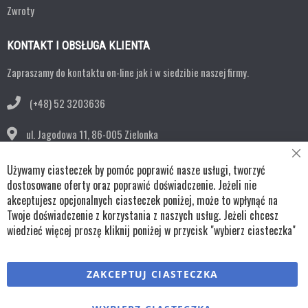
Zwroty
KONTAKT I OBSŁUGA KLIENTA
Zapraszamy do kontaktu on-line jak i w siedzibie naszej firmy.
(+48) 52 3203636
ul. Jagodowa 11,
86-005 Zielonka
Cl
bok@remko.pl
Używamy ciasteczek by pomóc poprawić nasze usługi, tworzyć
Co
Ba
dostosowane oferty oraz poprawić doświadczenie. Jeżeli nie
OBSERWUJ NAS
akceptujesz opcjonalnych ciasteczek poniżej, może to wpłynąć na
Twoje doświadczenie z korzystania z naszych usług. Jeżeli chcesz
wiedzieć więcej proszę kliknij poniżej w przycisk "wybierz ciasteczka"
Copyright © wszystkie prawa zastrzeżone TKL Progress
ZAKCEPTUJ CIASTECZKA
Polityka cookies
Regulaminy
Polityka prywatności