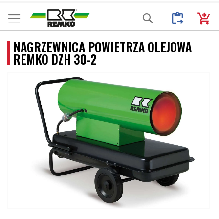
Przejdź
Moje Zapytani
Mój k
Search
do
treści
NAGRZEWNICA POWIETRZA OLEJOWA
REMKO DZH 30-2
Przejdź
na
koniec
galerii
Przejdź