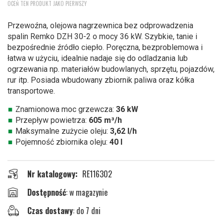
OCEŃ TEN PRODUKT JAKO PIERWSZY
na
początek
Przewoźna, olejowa nagrzewnica bez odprowadzenia
galerii
spalin Remko DZH 30-2 o mocy 36 kW. Szybkie, tanie i
bezpośrednie źródło ciepło. Poręczna, bezproblemowa i
łatwa w użyciu, idealnie nadaje się do odladzania lub
ogrzewania np. materiałów budowlanych, sprzętu, pojazdów,
rur itp. Posiada wbudowany zbiornik paliwa oraz kółka
transportowe.
Znamionowa moc grzewcza:
36 kW
Przepływ powietrza:
605 m³/h
Maksymalne zużycie oleju:
3,62 l/h
Pojemność zbiornika oleju:
40 l
Nr katalogowy
RE116302
w magazynie
Czas dostawy
: do 7 dni