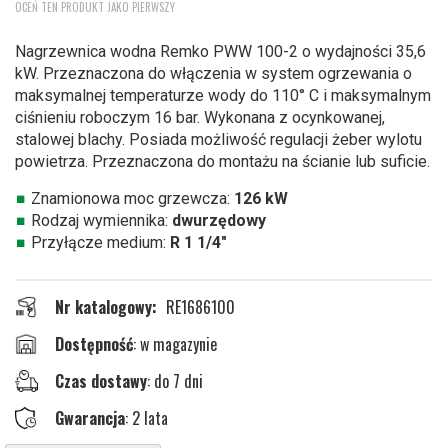
OCEŃ TEN PRODUKT JAKO PIERWSZY
na
początek
Nagrzewnica wodna Remko PWW 100-2 o wydajności 35,6
galerii
kW. Przeznaczona do włączenia w system ogrzewania o
maksymalnej temperaturze wody do 110° C i maksymalnym
ciśnieniu roboczym 16 bar. Wykonana z ocynkowanej,
stalowej blachy. Posiada możliwość regulacji żeber wylotu
powietrza. Przeznaczona do montażu na ścianie lub suficie.
Znamionowa moc grzewcza:
126 kW
Rodzaj wymiennika:
dwurzędowy
Przyłącze medium:
R 1 1/4"
Nr katalogowy
RE1686100
w magazynie
Czas dostawy
: do 7 dni
Gwarancja
: 2 lata