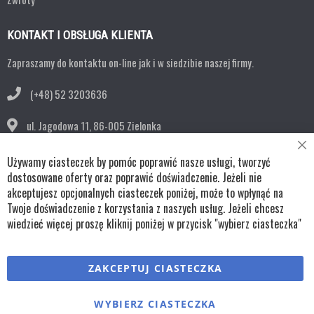
KONTAKT I OBSŁUGA KLIENTA
Zapraszamy do kontaktu on-line jak i w siedzibie naszej firmy.
(+48) 52 3203636
ul. Jagodowa 11,
86-005 Zielonka
Cl
bok@remko.pl
Używamy ciasteczek by pomóc poprawić nasze usługi, tworzyć
Co
Ba
dostosowane oferty oraz poprawić doświadczenie. Jeżeli nie
OBSERWUJ NAS
akceptujesz opcjonalnych ciasteczek poniżej, może to wpłynąć na
Twoje doświadczenie z korzystania z naszych usług. Jeżeli chcesz
wiedzieć więcej proszę kliknij poniżej w przycisk "wybierz ciasteczka"
Copyright © wszystkie prawa zastrzeżone TKL Progress
ZAKCEPTUJ CIASTECZKA
Polityka cookies
Regulaminy
Polityka prywatności
WYBIERZ CIASTECZKA