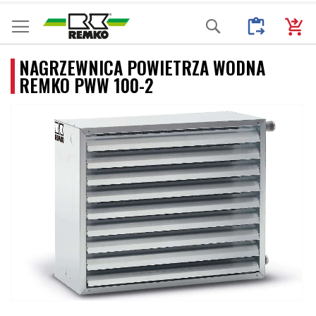
Przejdź
Moje Zapytani
Mój k
Search
do
treści
NAGRZEWNICA POWIETRZA WODNA
REMKO PWW 100-2
Przejdź
na
koniec
galerii
Przejdź