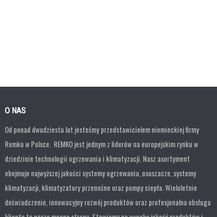
O NAS
Od ponad dwudziestu lat jesteśmy przedstawicielem niemieckiej firmy
Remko w Polsce. REMKO jest jednym z liderów na europejskim rynku w
dziedzinie technologii ogrzewania i klimatyzacji. Nasz asortyment
obejmuje najwyższej jakości systemy ogrzewania, osuszacze, systemy
klimatyzacji, klimatyzatory przenośne oraz pompy ciepła. Wieloletnie
doświadczenie, innowacyjny rozwój produktów oraz profesjonalna obsługa
klienta to nasze mocne strony. Stawiamy na wysoką jakość produktów i