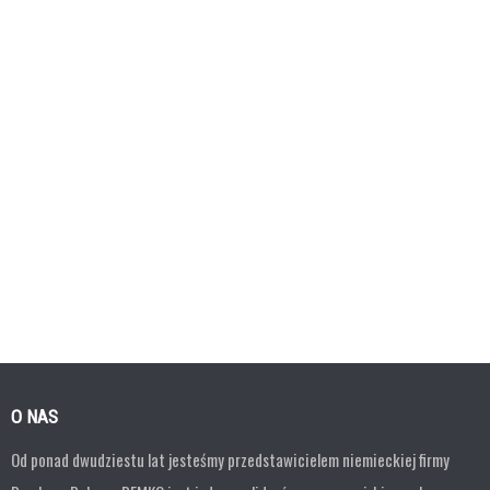
O NAS
Od ponad dwudziestu lat jesteśmy przedstawicielem niemieckiej firmy