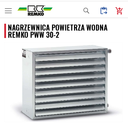
Przejdź
Moje Zapytani
Mój k
Search
do
treści
NAGRZEWNICA POWIETRZA WODNA
REMKO PWW 30-2
Przejdź
na
koniec
galerii
Przejdź