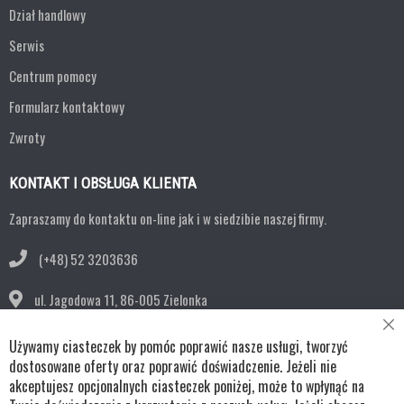
Dział handlowy
Serwis
Centrum pomocy
Formularz kontaktowy
Zwroty
KONTAKT I OBSŁUGA KLIENTA
Zapraszamy do kontaktu on-line jak i w siedzibie naszej firmy.
(+48) 52 3203636
ul. Jagodowa 11,
86-005 Zielonka
Cl
bok@remko.pl
Używamy ciasteczek by pomóc poprawić nasze usługi, tworzyć
Co
Ba
dostosowane oferty oraz poprawić doświadczenie. Jeżeli nie
OBSERWUJ NAS
akceptujesz opcjonalnych ciasteczek poniżej, może to wpłynąć na