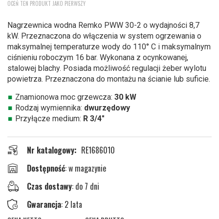
OCEŃ TEN PRODUKT JAKO PIERWSZY
na
początek
Nagrzewnica wodna Remko PWW 30-2 o wydajności 8,7
galerii
kW. Przeznaczona do włączenia w system ogrzewania o
maksymalnej temperaturze wody do 110° C i maksymalnym
ciśnieniu roboczym 16 bar. Wykonana z ocynkowanej,
stalowej blachy. Posiada możliwość regulacji żeber wylotu
powietrza. Przeznaczona do montażu na ścianie lub suficie.
Znamionowa moc grzewcza:
30 kW
Rodzaj wymiennika:
dwurzędowy
Przyłącze medium:
R 3/4"
Nr katalogowy
RE1686010
w magazynie
Czas dostawy
: do 7 dni
Gwarancja
: 2 lata