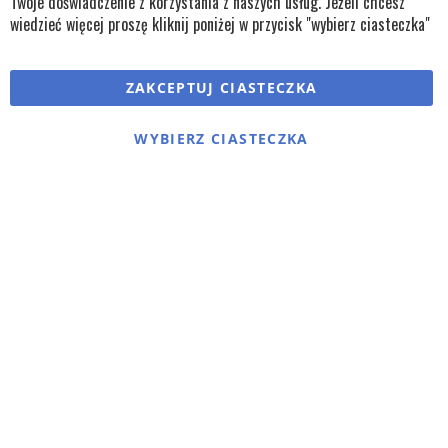
Twoje doświadczenie z korzystania z naszych usług. Jeżeli chcesz
wiedzieć więcej proszę kliknij poniżej w przycisk "wybierz ciasteczka"
Copyright © wszystkie prawa zastrzeżone TKL Progress
ZAKCEPTUJ CIASTECZKA
Polityka cookies
Regulaminy
Polityka prywatności
WYBIERZ CIASTECZKA