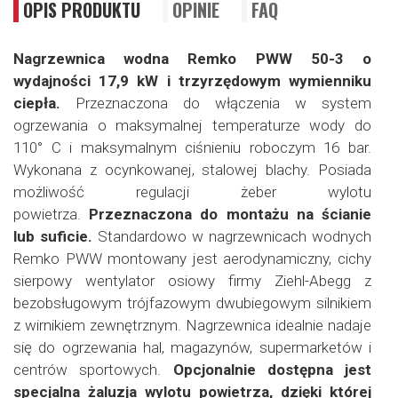
OPIS PRODUKTU
OPINIE
FAQ
Nagrzewnica wodna Remko PWW 50-3 o
wydajności 17,9 kW i trzyrzędowym wymienniku
ciepła.
Przeznaczona do włączenia w system
ogrzewania o maksymalnej temperaturze wody do
110° C i maksymalnym ciśnieniu roboczym 16 bar.
Wykonana z ocynkowanej, stalowej blachy. Posiada
możliwość regulacji żeber wylotu
powietrza.
Przeznaczona do montażu na ścianie
lub suficie.
Standardowo w nagrzewnicach wodnych
Remko PWW montowany jest aerodynamiczny, cichy
sierpowy wentylator osiowy firmy Ziehl-Abegg z
bezobsługowym trójfazowym dwubiegowym silnikiem
z wirnikiem zewnętrznym. Nagrzewnica idealnie nadaje
się do ogrzewania hal, magazynów, supermarketów i
centrów sportowych.
Opcjonalnie dostępna jest
specjalna żaluzja wylotu powietrza, dzięki której