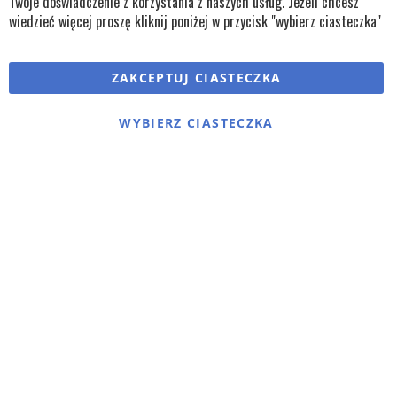
Twoje doświadczenie z korzystania z naszych usług. Jeżeli chcesz
wiedzieć więcej proszę kliknij poniżej w przycisk "wybierz ciasteczka"
Copyright © wszystkie prawa zastrzeżone TKL Progress
ZAKCEPTUJ CIASTECZKA
Polityka cookies
Regulaminy
Polityka prywatności
WYBIERZ CIASTECZKA