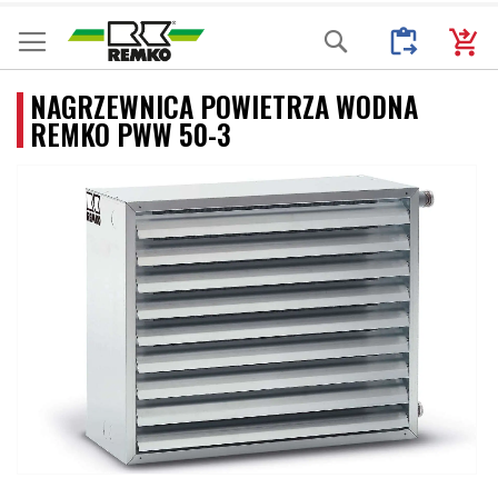
Przejdź
Moje Zapytani
Mój k
Search
do
treści
NAGRZEWNICA POWIETRZA WODNA
REMKO PWW 50-3
Przejdź
na
koniec
galerii
Przejdź