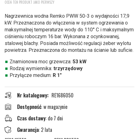
OCEŃ TEN PRODUKT JAKO PIERWSZY
na
początek
Nagrzewnica wodna Remko PWW 50-3 o wydajności 17,9
galerii
kW. Przeznaczona do włączenia w system ogrzewania o
maksymalnej temperaturze wody do 110° C i maksymalnym
ciśnieniu roboczym 16 bar. Wykonana z ocynkowanej,
stalowej blachy. Posiada możliwość regulacji żeber wylotu
powietrza. Przeznaczona do montażu na ścianie lub suficie.
Znamionowa moc grzewcza:
53 kW
Rodzaj wymiennika:
trzyrzędowy
Przyłącze medium:
R 1"
Nr katalogowy
RE1686050
w magazynie
Czas dostawy
: do 7 dni
Gwarancja
: 2 lata