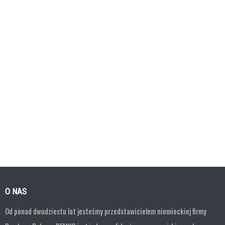
O NAS
Od ponad dwudziestu lat jesteśmy przedstawicielem niemieckiej firmy