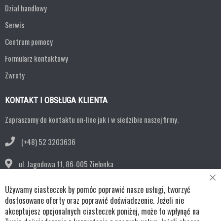
Dział handlowy
Serwis
Centrum pomocy
Formularz kontaktowy
Zwroty
KONTAKT I OBSŁUGA KLIENTA
Zapraszamy do kontaktu on-line jak i w siedzibie naszej firmy.
(+48) 52 3203636
ul. Jagodowa 11,
86-005 Zielonka
Cl
bok@remko.pl
Używamy ciasteczek by pomóc poprawić nasze usługi, tworzyć
Co
Ba
dostosowane oferty oraz poprawić doświadczenie. Jeżeli nie
OBSERWUJ NAS
akceptujesz opcjonalnych ciasteczek poniżej, może to wpłynąć na