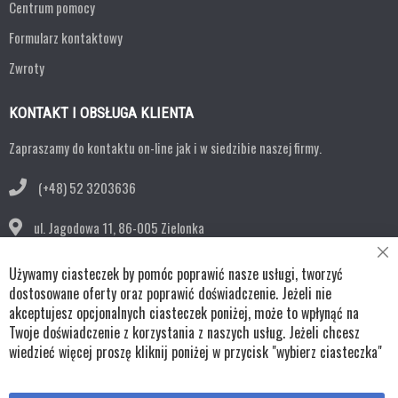
Centrum pomocy
Formularz kontaktowy
Zwroty
KONTAKT I OBSŁUGA KLIENTA
Zapraszamy do kontaktu on-line jak i w siedzibie naszej firmy.
(+48) 52 3203636
ul. Jagodowa 11,
86-005 Zielonka
Cl
bok@remko.pl
Używamy ciasteczek by pomóc poprawić nasze usługi, tworzyć
Co
Ba
dostosowane oferty oraz poprawić doświadczenie. Jeżeli nie
OBSERWUJ NAS
akceptujesz opcjonalnych ciasteczek poniżej, może to wpłynąć na
Twoje doświadczenie z korzystania z naszych usług. Jeżeli chcesz
wiedzieć więcej proszę kliknij poniżej w przycisk "wybierz ciasteczka"
Copyright © wszystkie prawa zastrzeżone TKL Progress