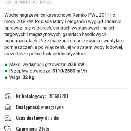
OCEŃ TEN PRODUKT JAKO PIERWSZY
na
początek
Wodna nagrzewnica kasetonowa Remko PWL 201 H o
galerii
mocy 20,8 kW. Posiada ładny i elegancki wygląd. Idealnie
sprawdzi się w biurach, centrach wystawowych, halach
targowych i magazynowych, galeriach handlowych i
supermarketach. Przeznaczona do ogrzewania i wentylacji
pomieszczeń, a po włączeniu jej w system wody lodowej,
może także pełnić funkcję klimatyzatora.
Maks. wydajność grzewcza:
20,8 kW
Przepływ powietrza:
3110/2580 m³/h
Waga:
32 kg
Nr katalogowy
RE1687201
w magazynie
Czas dostawy
: do 7 dni
Gwarancja
: 2 lata