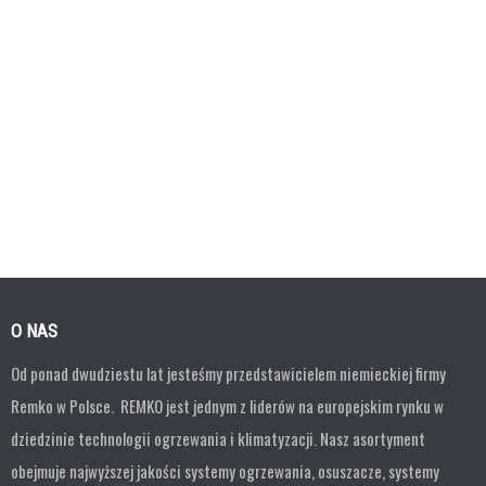
O NAS
Od ponad dwudziestu lat jesteśmy przedstawicielem niemieckiej firmy
Remko w Polsce. REMKO jest jednym z liderów na europejskim rynku w
dziedzinie technologii ogrzewania i klimatyzacji. Nasz asortyment
obejmuje najwyższej jakości systemy ogrzewania, osuszacze, systemy