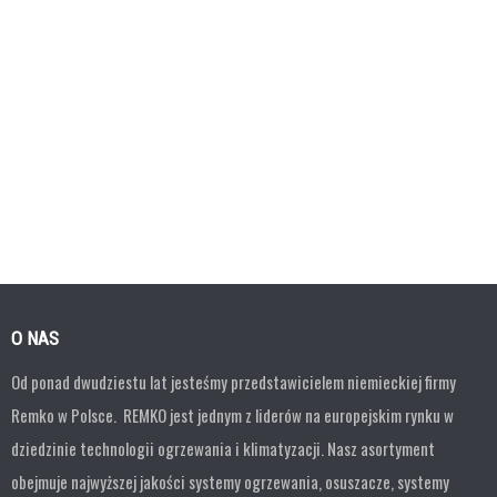
O NAS
Od ponad dwudziestu lat jesteśmy przedstawicielem niemieckiej firmy
Remko w Polsce. REMKO jest jednym z liderów na europejskim rynku w
dziedzinie technologii ogrzewania i klimatyzacji. Nasz asortyment
obejmuje najwyższej jakości systemy ogrzewania, osuszacze, systemy