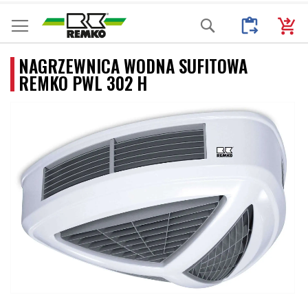
Przejdź
Moje Zapytani
Mój k
Search
do
treści
NAGRZEWNICA WODNA SUFITOWA
REMKO PWL 302 H
Przejdź
na
koniec
galerii
Przejdź