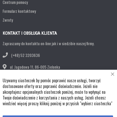
Centrum pomocy
Formularz kontaktowy
Zwroty
KONTAKT I OBSŁUGA KLIENTA
Zapraszamy do kontaktu on-line jak i w siedzibie naszej firmy.
(+48) 52 3203636
ul. Jagodowa 11,
86-005 Zielonka
Cl
bok@remko.pl
Używamy ciasteczek by pomóc poprawić nasze usługi, tworzyć
Co
Ba
dostosowane oferty oraz poprawić doświadczenie. Jeżeli nie
OBSERWUJ NAS
akceptujesz opcjonalnych ciasteczek poniżej, może to wpłynąć na
Twoje doświadczenie z korzystania z naszych usług. Jeżeli chcesz
wiedzieć więcej proszę kliknij poniżej w przycisk "wybierz ciasteczka"
Copyright © wszystkie prawa zastrzeżone TKL Progress