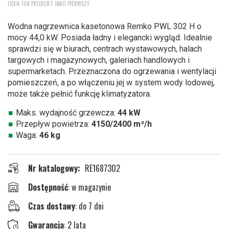
OCEŃ TEN PRODUKT JAKO PIERWSZY
na
początek
Wodna nagrzewnica kasetonowa Remko PWL 302 H o
galerii
mocy 44,0 kW. Posiada ładny i elegancki wygląd. Idealnie
sprawdzi się w biurach, centrach wystawowych, halach
targowych i magazynowych, galeriach handlowych i
supermarketach. Przeznaczona do ogrzewania i wentylacji
pomieszczeń, a po włączeniu jej w system wody lodowej,
może także pełnić funkcję klimatyzatora.
Maks. wydajność grzewcza:
44 kW
Przepływ powietrza:
4150/2400 m³/h
Waga:
46 kg
Nr katalogowy
RE1687302
w magazynie
Czas dostawy
: do 7 dni
Gwarancja
: 2 lata