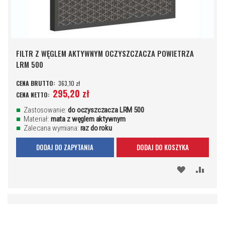
FILTR Z WĘGLEM AKTYWNYM OCZYSZCZACZA POWIETRZA
LRM 500
363,10 zł
295,20 zł
Zastosowanie:
do oczyszczacza LRM 500
Materiał:
mata z węglem aktywnym
Zalecana wymiana:
raz do roku
DODAJ DO ZAPYTANIA
DODAJ DO KOSZYKA
DODAJ
PORÓ
DO
SCHOWKA