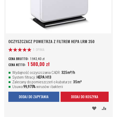
OCZYSZCZACZ POWIETRZA Z FILTREM HEPA LRM 350
Ocena:
1
OPINIA
100%
1 943,40 zł
1 580,00 zł
Wydajność oczyszczania CADR:
325 m³/h
System filtracji:
HEPA H13
Zalecany do pomieszczeń o kubaturze:
35
m²
Usuwa
99,975%
wirusów i bakterii
DODAJ DO ZAPYTANIA
DODAJ DO KOSZYKA
DODAJ
PORÓ
DO