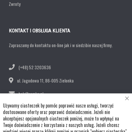
Zwroty
KONTAKT I OBSŁUGA KLIENTA
Zapraszamy do kontaktu on-line jak i w siedzibie naszej firmy.
(+48) 52 3203636
ul. Jagodowa 11,
86-005 Zielonka
bok@remko.pl
Cl
Używamy ciasteczek by pomóc poprawić nasze usługi, tworzyć
OBSERWUJ NAS
Co
Ba
dostosowane oferty oraz poprawić doświadczenie. Jeżeli nie
akceptujesz opcjonalnych ciasteczek poniżej, może to wpłynąć na
Twoje doświadczenie z korzystania z naszych usług. Jeżeli chcesz
wiedzieć więcej proszę kliknij poniżej w przycisk "wybierz ciasteczka"