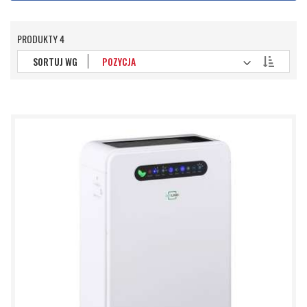
PRODUKTY
4
Ustaw
SORTUJ WG
kierunek
malejący