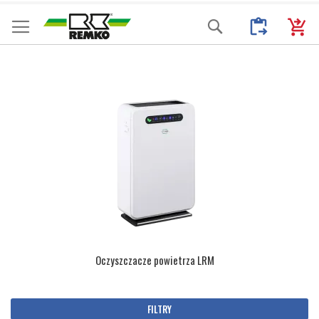
Przejdź
Moje Zapytani
Mój k
Search
do
treści
Oczyszczacze powietrza LRM
FILTRY