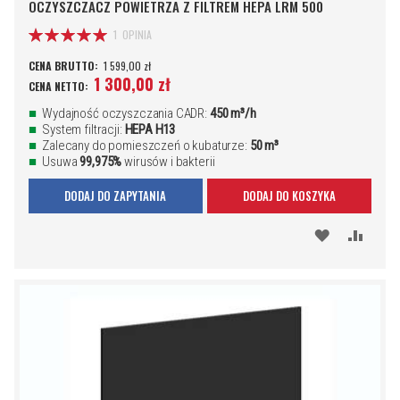
OCZYSZCZACZ POWIETRZA Z FILTREM HEPA LRM 500
Ocena:
1
OPINIA
100%
1 599,00 zł
1 300,00 zł
Wydajność oczyszczania CADR:
450 m³/h
System filtracji:
HEPA H13
Zalecany do pomieszczeń o kubaturze:
50 m³
Usuwa
99,975%
wirusów i bakterii
DODAJ DO ZAPYTANIA
DODAJ DO KOSZYKA
DODAJ
PORÓ
DO
SCHOWKA