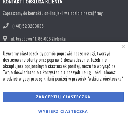
KONTAKT I OBSŁUGA KLIENTA
Zapraszamy do kontaktu on-line jak i w siedzibie naszej firmy.
(+48) 52 3203636
ul. Jagodowa 11,
86-005 Zielonka
Cl
bok@remko.pl
Używamy ciasteczek by pomóc poprawić nasze usługi, tworzyć
Co
Ba
dostosowane oferty oraz poprawić doświadczenie. Jeżeli nie
OBSERWUJ NAS
akceptujesz opcjonalnych ciasteczek poniżej, może to wpłynąć na
Twoje doświadczenie z korzystania z naszych usług. Jeżeli chcesz
wiedzieć więcej proszę kliknij poniżej w przycisk "wybierz ciasteczka"
Copyright © wszystkie prawa zastrzeżone TKL Progress
ZAKCEPTUJ CIASTECZKA
Polityka cookies
Regulaminy
Polityka prywatności
WYBIERZ CIASTECZKA