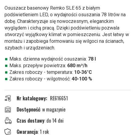
początek
Osuszacz basenowy Remko SLE 65 z białym
galerii
podświetleniem LED, o wydajności osuszania 78 litrów na
dobę. Charakteryzuje się nowoczesnym, eleganckim
wyglądem i cichą pracą. Dzięki podświetleniu pozwala
stworzyć wyjątkowy klimat w pomieszczeniu. Jest łatwy w
montażu i zapobiega formowaniu się wilgoci na ścianach,
szybach i urządzeniach.
Maks. dzienna wydajność osuszania:
78 l
Maks. przepływ powietrza:
680 m³/h
Zakres roboczy - temperatura:
10-36°C
Zakres roboczy - wilgotność:
40-100 %
Nr katalogowy
RE616651
w magazynie
Czas dostawy
: do 14 dni
Gwarancja
: 1 rok