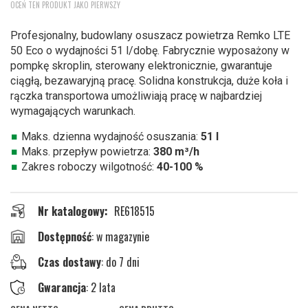
OCEŃ TEN PRODUKT JAKO PIERWSZY
na
początek
Profesjonalny, budowlany osuszacz powietrza Remko LTE
galerii
50 Eco o wydajności 51 l/dobę. Fabrycznie wyposażony w
pompkę skroplin, sterowany elektronicznie, gwarantuje
ciągłą, bezawaryjną pracę. Solidna konstrukcja, duże koła i
rączka transportowa umożliwiają pracę w najbardziej
wymagających warunkach.
Maks. dzienna wydajność osuszania:
51 l
Maks. przepływ powietrza:
380 m³/h
Zakres roboczy wilgotność:
40-100 %
Nr katalogowy
RE618515
w magazynie
Czas dostawy
: do 7 dni
Gwarancja
: 2 lata