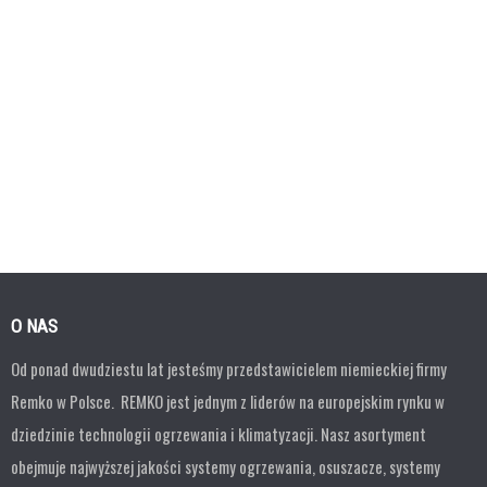
O NAS
Od ponad dwudziestu lat jesteśmy przedstawicielem niemieckiej firmy
Remko w Polsce. REMKO jest jednym z liderów na europejskim rynku w
dziedzinie technologii ogrzewania i klimatyzacji. Nasz asortyment
obejmuje najwyższej jakości systemy ogrzewania, osuszacze, systemy