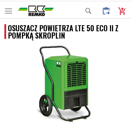
Przejdź
Moje Zapytani
Mój k
Search
do
treści
OSUSZACZ POWIETRZA LTE 50 ECO II Z
POMPKĄ SKROPLIN
Przejdź
na
koniec
galerii
Przejdź