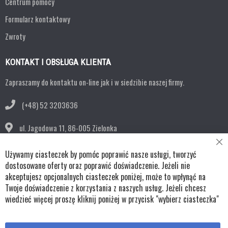
Centrum pomocy
Formularz kontaktowy
Zwroty
KONTAKT I OBSŁUGA KLIENTA
Zapraszamy do kontaktu on-line jak i w siedzibie naszej firmy.
(+48) 52 3203636
ul. Jagodowa 11,
86-005 Zielonka
Cl
bok@remko.pl
Używamy ciasteczek by pomóc poprawić nasze usługi, tworzyć
Co
Ba
dostosowane oferty oraz poprawić doświadczenie. Jeżeli nie
OBSERWUJ NAS
akceptujesz opcjonalnych ciasteczek poniżej, może to wpłynąć na
Twoje doświadczenie z korzystania z naszych usług. Jeżeli chcesz
wiedzieć więcej proszę kliknij poniżej w przycisk "wybierz ciasteczka"
Copyright © wszystkie prawa zastrzeżone TKL Progress