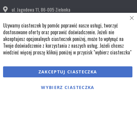
ul. Jagodowa 11,
86-005 Zielonka
Cl
bok@remko.pl
Używamy ciasteczek by pomóc poprawić nasze usługi, tworzyć
Co
Ba
dostosowane oferty oraz poprawić doświadczenie. Jeżeli nie
OBSERWUJ NAS
akceptujesz opcjonalnych ciasteczek poniżej, może to wpłynąć na
Twoje doświadczenie z korzystania z naszych usług. Jeżeli chcesz
wiedzieć więcej proszę kliknij poniżej w przycisk "wybierz ciasteczka"
Copyright © wszystkie prawa zastrzeżone TKL Progress
ZAKCEPTUJ CIASTECZKA
Polityka cookies
Regulaminy
Polityka prywatności
WYBIERZ CIASTECZKA