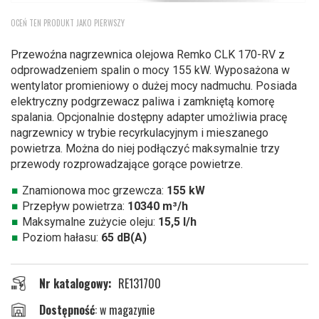
Przejdź
OCEŃ TEN PRODUKT JAKO PIERWSZY
na
początek
Przewoźna nagrzewnica olejowa Remko CLK 170-RV z
galerii
odprowadzeniem spalin o mocy 155 kW. Wyposażona w
wentylator promieniowy o dużej mocy nadmuchu. Posiada
elektryczny podgrzewacz paliwa i zamkniętą komorę
spalania. Opcjonalnie dostępny adapter umożliwia pracę
nagrzewnicy w trybie recyrkulacyjnym i mieszanego
powietrza. Można do niej podłączyć maksymalnie trzy
przewody rozprowadzające gorące powietrze.
Znamionowa moc grzewcza:
155 kW
Przepływ powietrza:
10340 m³/h
Maksymalne zużycie oleju:
15,5 l/h
Poziom hałasu:
65 dB(A)
Nr katalogowy
RE131700
w magazynie