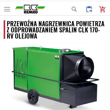
Przejdź
Moje Zapytani
Mój k
Search
do
treści
PRZEWOŹNA NAGRZEWNICA POWIETRZA
Z ODPROWADZANIEM SPALIN CLK 170-
RV OLEJOWA
Przejdź
na
koniec
galerii