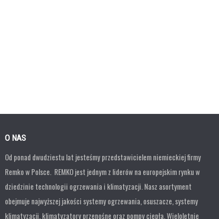
O NAS
Od ponad dwudziestu lat jesteśmy przedstawicielem niemieckiej firmy
Remko w Polsce. REMKO jest jednym z liderów na europejskim rynku w
dziedzinie technologii ogrzewania i klimatyzacji. Nasz asortyment
obejmuje najwyższej jakości systemy ogrzewania, osuszacze, systemy
klimatyzacji, klimatyzatory przenośne oraz pompy ciepła. Wieloletnie