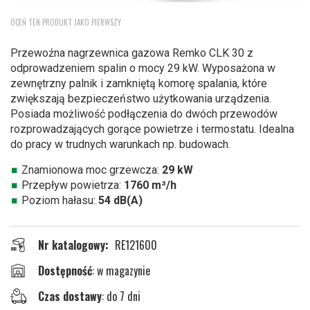
Przejdź
OCEŃ TEN PRODUKT JAKO PIERWSZY
na
początek
Przewoźna nagrzewnica gazowa Remko CLK 30 z
galerii
odprowadzeniem spalin o mocy 29 kW. Wyposażona w
zewnętrzny palnik i zamkniętą komorę spalania, które
zwiększają bezpieczeństwo użytkowania urządzenia.
Posiada możliwość podłączenia do dwóch przewodów
rozprowadzających gorące powietrze i termostatu. Idealna
do pracy w trudnych warunkach np. budowach.
Znamionowa moc grzewcza:
29 kW
Przepływ powietrza:
1760 m³/h
Poziom hałasu:
54 dB(A)
Nr katalogowy
RE121600
w magazynie
Czas dostawy
: do 7 dni