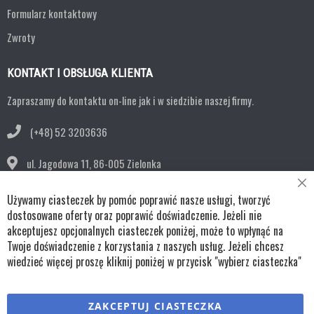
Formularz kontaktowy
Zwroty
KONTAKT I OBSŁUGA KLIENTA
Zapraszamy do kontaktu on-line jak i w siedzibie naszej firmy.
(+48) 52 3203636
ul. Jagodowa 11,
86-005 Zielonka
Cl
bok@remko.pl
Używamy ciasteczek by pomóc poprawić nasze usługi, tworzyć
Co
Ba
dostosowane oferty oraz poprawić doświadczenie. Jeżeli nie
OBSERWUJ NAS
akceptujesz opcjonalnych ciasteczek poniżej, może to wpłynąć na
Twoje doświadczenie z korzystania z naszych usług. Jeżeli chcesz
wiedzieć więcej proszę kliknij poniżej w przycisk "wybierz ciasteczka"
Copyright © wszystkie prawa zastrzeżone TKL Progress
ZAKCEPTUJ CIASTECZKA