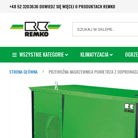
Przejdź
+48 52 3203636 DOWIEDZ SIĘ WIĘCEJ O PRODUKTACH REMKO
do
treści
Search
WSZYSTKIE KATEGORIE
KLIMATYZACJA
OGRZE
STRONA GŁÓWNA
PRZEWOŹNA NAGRZEWNICA POWIETRZA Z ODPROWADZA
Przejdź
na
koniec
galerii