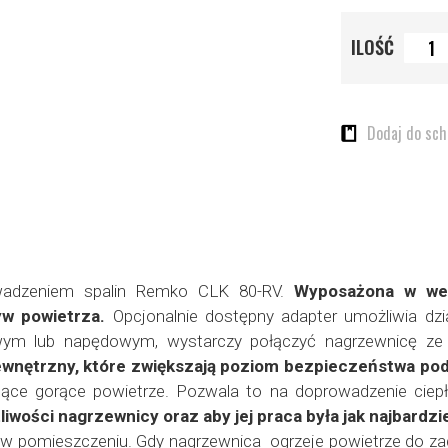
ILOŚĆ
Dodaj do sc
owadzeniem spalin Remko CLK 80-RV.
Wyposażona w wen
yw powietrza.
Opcjonalnie dostępny adapter umożliwia dzia
wym lub napędowym, wystarczy połączyć nagrzewnicę ze
ewnętrzny, które zwiększają poziom bezpieczeństwa po
ące gorące powietrze.
Pozwala to na doprowadzenie ciepł
wości nagrzewnicy oraz aby jej praca była jak najbardzie
pomieszczeniu. Gdy nagrzewnica ogrzeje powietrze do zada