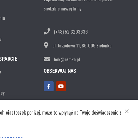
siedzibie naszej firmy.
nia
(+48) 52 3203636
a
ul. Jagodowa 11,
86-005 Zielonka
SPARCIE
bok@remko.pl
y
OBSERWUJ NAS
ocy
ntaktowy
ch ciasteczek poniżej, może to wpłynąć na Twoje doświadczenie z
CLOSE
COOKI
BAR
ka prywatności