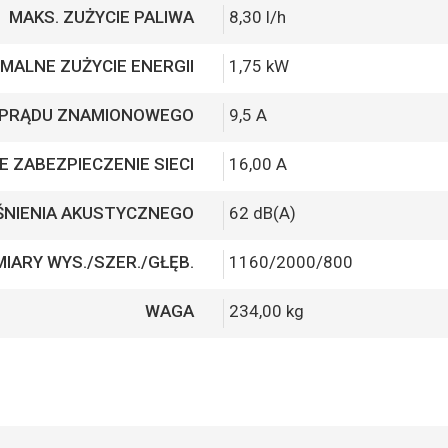
MAKS. ZUŻYCIE PALIWA
8,30 l/h
MALNE ZUŻYCIE ENERGII
1,75 kW
 PRĄDU ZNAMIONOWEGO
9,5 A
 ZABEZPIECZENIE SIECI
16,00 A
ŚNIENIA AKUSTYCZNEGO
62 dB(A)
IARY WYS./SZER./GŁĘB.
1160/2000/800
WAGA
234,00 kg