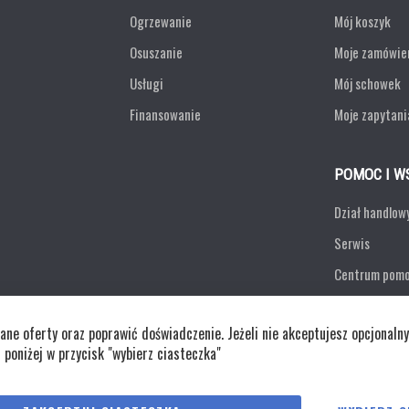
Ogrzewanie
Mój koszyk
Osuszanie
Moje zamówie
Usługi
Mój schowek
Finansowanie
Moje zapytani
POMOC I W
Dział handlow
Serwis
Centrum pom
Formularz ko
e oferty oraz poprawić doświadczenie. Jeżeli nie akceptujesz opcjonalny
Zwroty
j poniżej w przycisk "wybierz ciasteczka"
Polityka cookies
Regulaminy
Polity