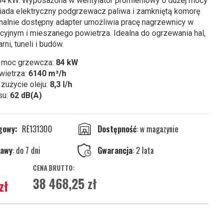
84 kW. Wyposażona w wentylator promieniowy o dużej mocy
ada elektryczny podgrzewacz paliwa i zamkniętą komorę
onalnie dostępny adapter umożliwia pracę nagrzewnicy w
acyjnym i mieszanego powietrza. Idealna do ogrzewania hal,
rni, tuneli i budów.
 moc grzewcza:
84 kW
wietrza:
6140 m³/h
zużycie oleju:
8,3 l/h
su:
62 dB(A)
ogowy
RE131300
w magazynie
tawy
: do 7 dni
Gwarancja
: 2 lata
38 468,25 zł
zł