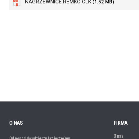
NAGRZEWNICE REMKO CLK
(1.52 MB)
O NAS
FIRMA
O nas
Od ponad dwudziestu lat jesteśmy