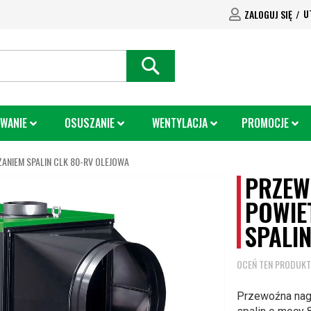
U
ZALOGUJ SIĘ
SEARCH
WANIE
OSUSZANIE
WENTYLACJA
PROMOCJE
NIEM SPALIN CLK 80-RV OLEJOWA
PRZEW
POWIE
SPALI
OCEŃ TEN PRODUKT
Przewoźna nag