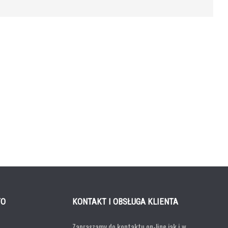
TO
KONTAKT I OBSŁUGA KLIENTA
Zapraszamy do kontaktu on-line jak i w