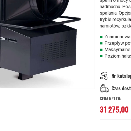
spalin o mocy 
nadmuchu. Posi
spalania. Opcj
trybie recyrkul
namiotów, szkla
Znamionowa
Przepływ po
Maksymalne 
Poziom hała
Nr katal
Czas dos
31 275,00 