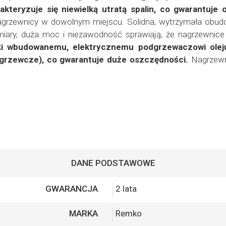
kteryzuje się niewielką utratą spalin, co gwarantuje 
nagrzewnicy w dowolnym miejscu. Solidna, wytrzymała obu
ry, duża moc i niezawodność sprawiają, że nagrzewnice R
ki wbudowanemu, elektrycznemu podgrzewaczowi olej
 grzewcze), co gwarantuje duże oszczędności.
Nagrzewn
DANE PODSTAWOWE
GWARANCJA
2 lata
MARKA
Remko