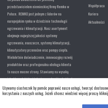
Współpraca
przedstawicielem niemieckiej firmy Remko w
Polsce. REMKO jest jednym z liderów na
Kariera
europejskim rynku w dziedzinie technologii
Aktualności
ogrzewania i klimatyzacji. Nasz asortyment
obejmuje najwyższej jakości systemy
ogrzewania, osuszacze, systemy klimatyzacji,
klimatyzatory przenośne oraz pompy ciepła.
Wieloletnie doświadczenie, innowacyjny rozwój
produktów oraz profesjonalna obsługa klienta
to nasze mocne strony. Stawiamy na wysoką
jakość produktów i ich niezawodność w każdych
warunkach.
Używamy ciasteczek by pomóc poprawić nasze usługi, tworzyć dostosowan
korzystania z naszych usług. Jeżeli chcesz wiedzieć więcej proszę klikni
Copyright © wszystkie prawa zastrzeżone TKL Progress