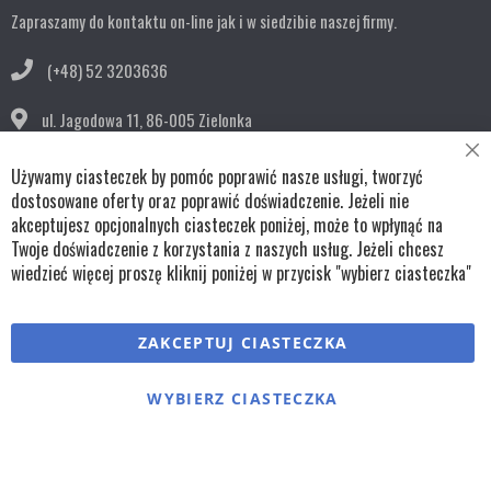
Zapraszamy do kontaktu on-line jak i w siedzibie naszej firmy.
(+48) 52 3203636
ul. Jagodowa 11,
86-005 Zielonka
Cl
bok@remko.pl
Używamy ciasteczek by pomóc poprawić nasze usługi, tworzyć
Co
Ba
dostosowane oferty oraz poprawić doświadczenie. Jeżeli nie
OBSERWUJ NAS
akceptujesz opcjonalnych ciasteczek poniżej, może to wpłynąć na
Twoje doświadczenie z korzystania z naszych usług. Jeżeli chcesz
wiedzieć więcej proszę kliknij poniżej w przycisk "wybierz ciasteczka"
Copyright © wszystkie prawa zastrzeżone TKL Progress
ZAKCEPTUJ CIASTECZKA
Polityka cookies
Regulaminy
Polityka prywatności
WYBIERZ CIASTECZKA