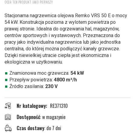
OCEŃ TEN PRODUKT JAKO PIERWSZY
na
początek
Stacjonarna nagrzewnica olejowa Remko VRS 50 E o mocy
galerii
54 kW. Konstrukcja pozioma z wylotem powietrza po
prawej stronie. Idealna do ogrzewania hal, magazynów,
centrów sportowych i wystawowych. Przeznaczona do
pracy jako indywidualna nagrzewnica lub jako jednostka
centralna, do której można podłączyć kanały grzewcze.
Dzięki niewielkiej utracie ciepła jest ekonomiczna i
ekologiczna w użytkowaniu.
Znamionowa moc grzewcza:
54 kW
Przepływ powietrza:
4800 m³/h
Źródło zasilania:
230 V
Nr katalogowy
RE371310
w magazynie
Czas dostawy
: do 7 dni