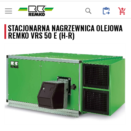
Przejdź
Moje Zapytani
Mój k
Search
do
treści
STACJONARNA NAGRZEWNICA OLEJOWA
REMKO VRS 50 E (H-R)
Przejdź
na
koniec
galerii
Przejdź